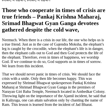
Those who cooperate in times of crisis are
true friends – Pankaj Krishna Maharaj,
Srimad Bhagwat Gyan Ganga devotees
gathered despite the cold wave,
Neemuch. When there is a crisis in our life, the one who helps us is
a true friend. Just as in the case of Gajendra Moksha, the elephant’s
leg is caught by the crocodile, when the elephant’s life is in danger,
then the elephant calls out to God and then God protects the life of
the elephant. Therefore, even in times of happiness, we worship
God. If we continue to do so, God supports us in times of sorrow.
We learn from this incident.
That we should never panic in times of crisis. We should face the
crisis with a smile. Only then life becomes happy. This was
expressed by Shrimad Bhagwat spokesperson Pankaj Krishna
Maharaj at Shrimad Bhagwat Gyan Ganga in the premises of
Narayan Giri Baba Temple, Neemuch located in Ambedkar Colony.
Throwing light on the importance of the Ajamil incident, he said that
in Kaliyuga, one can attain salvation only by chanting the name of
Ram. This lesson is learned from the incident of Jad Bharat.