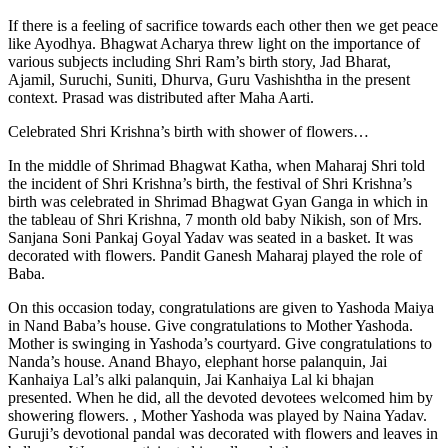
If there is a feeling of sacrifice towards each other then we get peace
like Ayodhya. Bhagwat Acharya threw light on the importance of
various subjects including Shri Ram’s birth story, Jad Bharat,
Ajamil, Suruchi, Suniti, Dhurva, Guru Vashishtha in the present
context. Prasad was distributed after Maha Aarti.
Celebrated Shri Krishna’s birth with shower of flowers…
In the middle of Shrimad Bhagwat Katha, when Maharaj Shri told
the incident of Shri Krishna’s birth, the festival of Shri Krishna’s
birth was celebrated in Shrimad Bhagwat Gyan Ganga in which in
the tableau of Shri Krishna, 7 month old baby Nikish, son of Mrs.
Sanjana Soni Pankaj Goyal Yadav was seated in a basket. It was
decorated with flowers. Pandit Ganesh Maharaj played the role of
Baba.
On this occasion today, congratulations are given to Yashoda Maiya
in Nand Baba’s house. Give congratulations to Mother Yashoda.
Mother is swinging in Yashoda’s courtyard. Give congratulations to
Nanda’s house. Anand Bhayo, elephant horse palanquin, Jai
Kanhaiya Lal’s alki palanquin, Jai Kanhaiya Lal ki bhajan
presented. When he did, all the devoted devotees welcomed him by
showering flowers. , Mother Yashoda was played by Naina Yadav.
Guruji’s devotional pandal was decorated with flowers and leaves in