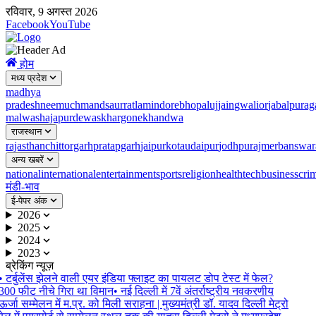
रविवार, 9 अगस्त 2026
Facebook
YouTube
होम
मध्य प्रदेश
madhya
pradesh
neemuch
mandsaur
ratlam
indore
bhopal
ujjain
gwalior
jabalpur
ag
malwa
shajapur
dewas
khargone
khandwa
राजस्थान
rajasthan
chittorgarh
pratapgarh
jaipur
kota
udaipur
jodhpur
ajmer
banswar
अन्य खबरें
national
international
entertainment
sports
religion
health
tech
business
cri
मंडी-भाव
ई-पेपर अंक
2026
2025
2024
2023
ब्रेकिंग न्यूज़
•
टर्बुलेंस झेलने वाली एयर इंडिया फ्लाइट का पायलट डोप टेस्ट में फेल?
300 फीट नीचे गिरा था विमान
•
नई दिल्ली में 7वें अंतर्राष्ट्रीय नवकरणीय
ऊर्जा सम्मेलन में म.प्र. को मिली सराहना | मुख्यमंत्री डॉ. यादव दिल्ली मेट्रो