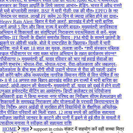
रेल में एयरपोर्ट से सम्मेलन स्थल तक की यात्रा दिल्ली मेट्रो ने मध्यप्रदेश
सरकार का विद्युत आपूर्ति के लिये जताया आभार
•
हेडिंग- भारत में अवैध रास्ते
से घुसे बांग्लादेशी तस्कर, BSF ने मारी गोली; एक की मौत
•
EPFO के नए
सिस्टम पर सवाल, लाखों PF क्लेम 20 दिन से ज्यादा लंबित होने का दावा
•
Heavy Rain Alert: बिहार में येलो अलर्ट, झारखंड में होगी भारी बारिश,
जानें अगले 5 दिन और किस राज्य में बरसेंगे बादल
•
मुख्यमंत्री जनविश्वास
अभियान में शिकायतों का संतुष्टिपूर्ण निराकरण प्राथमिकता से करें- मुख्य
सचिव
•
IIT दिल्ली के दीक्षांत समारोह विवाद : PM मोदी के सामने छात्रों के
झुकने पर ओवैसी भड़के, बोले ये राष्ट्रहित के खिलाफ
•
दिल्ली में भारी
बारिश: नाले में बहा 18 साल का युवक, तलाश जारी
•
*श्री संस्कार पब्लिक
स्कूल गाँधीसागर पर नशा मुक्त भारत अभियान के तहत कार्यक्रम संपन्न*
गाँधीसागर ||
•
मुख्यमंत्री डॉ. यादव रविवार को चार नई हवाई सेवाओं का
करेंगे शुभारंभ | भोपाल-रीवा, भोपाल-पटना, रीवा-कोलकाता और जबलपुर-
कोलकाता के बीच शुरू होंगी सीधी उड़ानें भोपाल से रीवा की पहली उड़ान
को करेंगे फ्लैग ऑफ मध्यप्रदेश नागरिक विमानन नीति से वित्त पोषित हैं नए
ह
•
8 से 14 अगस्त तक बिहार-झारखंड सहित इन राज्यों में भारी बारिश का
अलर्ट, आंधी-तूफान की चेतावनी
•
मुख्यमंत्री डॉ. यादव को दुबई में होने वाली
एनुअल इन्वेस्टमेंट मीटिंग का आमंत्रण
•
डिप्टी कलेक्टर एवं परियोजना
अधिकारी डूडा ने किया मनासा नगर परिषद का निरीक्षण सीएम हेल्पलाइन की
शिकायतों के समयबद्ध निराकरण और योजनाओं के प्रभावी क्रियान्वयन के
िए निर्देश
•
अपार आईडी से सुरक्षित होंगे विद्यार्थियों के शैक्षणिक अभिलेख
•
तीन पीड़ित परिवारों को मिली राहत, 12 लाख रुपये की आर्थिक सहायता
स्वीकृत जहरीले जानवर के काटने और पानी में डूबने से हुई मौत के मामलों में
एसडीएम मनासा ने स्वीकृत की सहायता राशि
HOME
न्यूज़
support in crisis संकट में सहयोग करें वही सच्चा मित्र