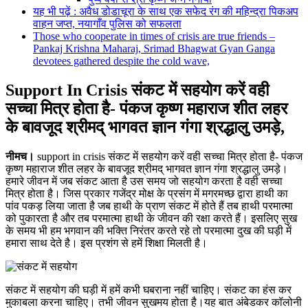
यह भी पढ़ें : अवैध डोडाचूरा के साथ एक सफेद रंग की महिन्द्रा पिकअप
वाहन जप्त, नयागाँव पुलिस को सफलता
Those who cooperate in times of crisis are true friends –
Pankaj Krishna Maharaj, Srimad Bhagwat Gyan Ganga
devotees gathered despite the cold wave,
Support In Crisis संकट में सहयोग करें वही
सच्चा मित्र होता है- पंकज कृष्ण महाराज शीत लहर
के बावजूद श्रीमद् भागवत ज्ञान गंगा श्रद्धालु उमड़े,
नीमच।
support in crisis संकट में सहयोग करें वही सच्चा मित्र होता है- पंकज
कृष्ण महाराज शीत लहर के बावजूद श्रीमद् भागवत ज्ञान गंगा श्रद्धालु उमड़े।
हमारे जीवन में जब संकट आता है उस समय जो सहयोग करता है वही सच्चा
मित्र होता है। जिस प्रकार गजेंद्र मोक्ष के प्रसंग में मगरमच्छ द्वारा हाथी का
पांव पकड़ लिया जाता है जब हाथी के प्राण संकट में होते हैं तब हाथी परमात्मा
को पुकारता है और तब परमात्मा हाथी के जीवन की रक्षा करते हैं। इसलिए सुख
के समय भी हम भगवान की भक्ति निरंतर करते रहे तो परमात्मा दुख की घड़ी में
हमारा साथ देते है। इस प्रशंग से हमें शिक्षा मिलती है।
संकट में सहयोग की घड़ी में हमें कभी घबराना नहीं चाहिए। संकट का हंस कर
मुकाबला करना चाहिए। तभी जीवन सुखमय होता है।यह बात अंबेडकर कॉलोनी