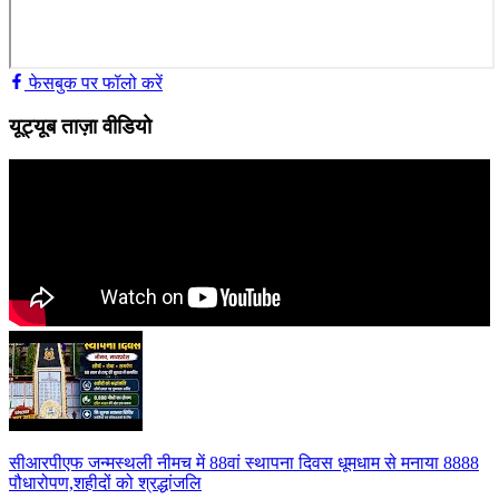
फेसबुक पर फॉलो करें
यूट्यूब ताज़ा वीडियो
सीआरपीएफ जन्मस्थली नीमच में 88वां स्थापना दिवस धूमधाम से मनाया 8888
पौधारोपण,शहीदों को श्रद्धांजलि