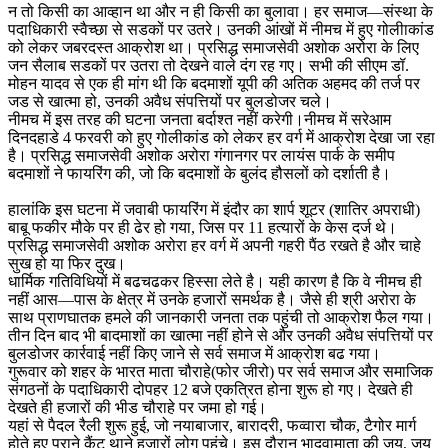
न तो किसी का आव्हान था और न ही किसी का बुलावा। हर समाज—संस्था के
पदाधिकारी स्वैच्छा से सडकों पर उतरे। उनकी आंखों में नीमच में हुए गोलीाकांड
को लेकर जबरदस्त आक्रोश था। प्रसिद्ध समाजसेवी अशोक अरोरा के लिए
जन सैलाब सडकों पर उतरा तो देखने वाले दंग रह गए। सभी की सीएम डॉ.
मोहन यादव से एक ही मांग थी कि बदमाशों यूपी की अतिक अहमद की तर्ज पर
जड से खात्मा हो, उनकी अवैध संपत्तियों पर बुलडोजर चले।
नीमच में इस तरह की घटना जनता बर्दाश्त नहीं करेगी।नीमच में सरेआम
दिनदहाडे 4 फरवरी को हुए गोलीकांड को लेकर हर वर्ग में आक्रोश देखा जा रहा
है। प्रसिद्ध समाजसेवी अशोक अरोरा गंगानगर पर लायंस पार्क के समीप
बदमाशों ने फायरिंग की, जो कि बदमाशों के बुलंद हौसलों को दर्शाती है।
हालांकि इस घटना में जवाबी फायरिंग में इंदौर का शार्प शूटर (शातिर अपराधी)
बाबू फकीर मौके पर ही ढेर हो गया, जिस पर 11 हत्यारों के केस दर्ज थे।
प्रसिद्ध समाजसेवी अशोक अरोरा हर वर्ग में अपनी गहरी पैंठ रखते है और चाहे
सुख हो या फिर दुख।
धार्मिक गतिविधियों में बढचढकर हिस्सा लेते है। यही कारण है कि वे नीमच ही
नहीं आस—पास के क्षेत्र में उनके हजारों समर्थक है। जैसे ही श्री अरोरा के
साथ प्राणघातक हमले की जानकारी जनता तक पहुंची तो आक्रोश फैल गया।
तीन दिन बाद भी बादमाशों का खात्मा नहीं होने से और उनकी अवैध संपत्तियों पर
बुलडोजर कार्रवाई नहीं किए जाने से सर्व समाज में आक्रोश बढ गया।
गुरूवार को शहर के भारत माता चौराहे(फोर जीरो) पर सर्व समाज और समाजिक
संगठनों के पदाधिकारी दोपहर 12 बजे एकत्रित होना शुरू हो गए। देखते ही
देखते ही हजारों की भीड चौराहे पर जमा हो गई।
यहां से पैदल रैली शुरू हुई, जो नयाबाजार, बारादरी, फव्वारा चौक, टैगोर मार्ग
होते हुए पुराने कैंट थाने हजारों लोग पहुंचे। इस दौरान भादवामाता की जय, जय