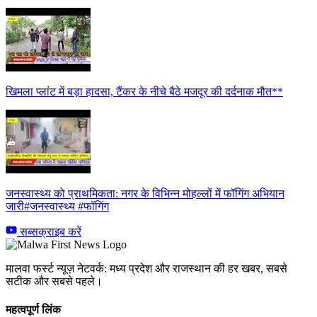
खिमला प्लांट में बड़ा हादसा, टैंकर के नीचे बैठे मजदूर की दर्दनाक मौत**
जनस्वास्थ्य को प्राथमिकता: नगर के विभिन्न मोहल्लों में फॉगिंग अभियान
जारी#जनस्वास्थ्य #फॉगिंग
सब्सक्राइब करें
मालवा फर्स्ट न्यूज़ नेटवर्क: मध्य प्रदेश और राजस्थान की हर खबर, सबसे
सटीक और सबसे पहले।
महत्वपूर्ण लिंक