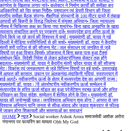
किसान विरोधी और भ्रष्टाचारी कहां मिलेंगे...राज्यसभा में BJP सांसदों ने
कांग्रेस के खिलाफ लगाए नारे
•
कलेक्टर ने निर्माण कार्यों की समीक्षा कर
अधिकारियों को दिए सख्त निर्देश
•
पशुपालन एवं डेयरी विभाग की जिला
स्तरीय समीक्षा बैठक संपन्न
•
शैक्षणिक संस्थानों के 100 मीटर दायरे में तंबाकू
उत्पादों की बिक्री के विरुद्ध जिलेभर में संयुक्त अभियान
•
जिला न्यायालय
नीमच में चिकित्सा कक्ष का किया गया शुभारंभ
•
बिना खाद्य अनुज्ञप्ति के खाद्य
व्यवसाय संचालित करने पर प्रकरण दर्ज
•
मध्यप्रदेश द्वारा हरित ऊर्जा के
लिये किये जा रहे कार्य की विश्वभर में चर्चा | मुख्यमंत्री डॉ. यादव ने नई
दिल्ली में मीडिया प्रतिनिधियों से की चर्चा
•
मुख्यमंत्री डॉ. यादव ने केंद्रीय
मंत्री श्री पाटिल से की सौजन्य भेंट | जल संसाधन एवं जनहित से जुड़े
विषयों पर हुआ विचार-विमर्श
•
लोकसभा में बिना बहस पास हुआ टैक्स
संशोधन बिल, विदेशी निवेश से लेकर इलेक्ट्रॉनिक्स सेक्टर तक होंगे
बदलाव
•
मुख्यमंत्री डॉ. यादव ने केंद्रीय मंत्री भूपेंद्र यादव से की सौजन्य
भेंट | विकास एवं जनकल्याण से जुड़े विभिन्न विषयों पर हुई चर्चा
•
उत्तराखंड
में आफत की बरसात, उफान पर अलकनंदा-मंदाकिनी नदियां, रुद्रप्रयाग में
हाई अलर्ट
•
नवीकरणीय ऊर्जा के क्षेत्र में मध्यप्रदेश देश का अग्रणी राज्य :
मुख्यमंत्री डॉ. यादव | 7वें अंतर्राष्ट्रीय नवीकरणीय ऊर्जा सम्मेलन में
मध्यप्रदेश के हरित ऊर्जा मॉडल का हुआ प्रेजेंटेशन स्वच्छ ऊर्जा और हरित
परिवहन का दिया संदेश, सम्मेलन में शामिल होने के लिए
•
मुख्यमंत्री डॉ.
यादव की जनोन्मुखी पहल | जनविश्वास अभियान शुरू होगा 7 अगस्त से जन
विश्वास अभियान यानि जनता से सीधा-संवाद और जुड़ाव शुक्रवार से फील्ड
में जाकर होगा शिकायतों और समस्याओं का समाधान
HOME
न्यूज़
Social worker Ashok Arora समाजसेवी अशोक अरोरा
गंगानगर पर फायरिंग का मामला Ohh My God