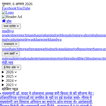
गुरुवार, 6 अगस्त 2026
Facebook
YouTube
होम
मध्य प्रदेश
madhya
pradesh
neemuch
mandsaur
ratlam
indore
bhopal
ujjain
gwalior
jabalpur
ag
malwa
shajapur
dewas
khargone
khandwa
राजस्थान
rajasthan
chittorgarh
pratapgarh
jaipur
kota
udaipur
jodhpur
ajmer
banswar
अन्य खबरें
national
international
entertainment
sports
religion
health
tech
business
cri
मंडी-भाव
ई-पेपर अंक
2026
2025
2024
2023
ब्रेकिंग न्यूज़
•
मुख्यमंत्री डॉ. यादव ने लोकसभा अध्यक्ष श्री बिरला से की सौजन्य भेंट |
लोकतांत्रिक परंपराओं एवं जनहित के मुद्दों पर हुई सार्थक चर्चा
•
नीमच में
मुख्यमंत्री जन विश्वास अभियान का शुभारंभ आज मनासा से
•
आतंकवादी,