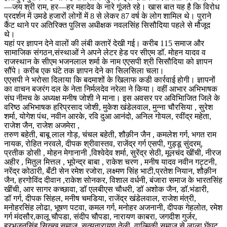
—जय श्री राम, हर—हर महादेव के नारे गूंजते रहे। खास बात यह है कि विरोध
प्रदर्शन में उमडे हजारों लोगों में 8 से लेकर 87 वर्ष के लोग शामिल थे। पुराने
कैंट थाने पर अतिरिक्त पुलिस अधीक्षक नवलसिंह सिसौदिया पहले से मौजूद
थे।
यहां पर ज्ञापन देने वालों की लंबी कतारें देखी गई। करीब 115 समाज और
सामाजिक संगठन,संस्थाओं ने अपने लेटर हेड पर सीएम डॉ. मोहन यादव व
राजस्थान के सीएम भजनलाल शर्मा के नाम एएसपी श्री सिसौदिया को ज्ञापन
सौंपे। करीब एक घंटे तक ज्ञापन देने का सिलसिला चला।
एएसपी ने भरोसा दिलाया कि बदमाशों के खिलाफ कडी कार्रवाई होगी। ज्ञापनों
का वाचन बजरंग दल के नेता निर्मलदेव नरेला ने किया। वहीं आभार अभिभाषक
संघ नीमच के अध्यक्ष मनीष जोशी ने माना। इस अवसर पर अविभिाजित जिले के
वरिष्ठ अभिभाषक हरिप्रसाद जोशी, मुकेश खंडेलवाल, मुन्ना चौरसिया , सुरेश
शर्मा, योगेश पंथ, नवीन आरके, रवि दुआ आनंदो, अनिल गोयल, रवींद्र महेता,
राजेश जैन, राजेश अजमेरा ,
तरुण बहेती, बाबू लाल गोड़, चंचल बहेती, शौक़ीन जैन , कमलेश गर्ग, भगत राम
नायक, रोहित नरवले, दीपक श्रीवास्तव, राजेंद्र गर्ग एसपी, गुड्डू सुंदरम्,
प्रतीक डोसी , मोहन मेगानानी ,विश्वेदेव शर्मा, सुरेंद्र सेठी, मूलचंद खींची, नीरज
अहीर , मितुल मित्तल , भूपेन्द्र बाबा , राकेश चरण , मनीष यादव नवीन गट्टनी,
नरेंद्र कोठारी, बँटी सेन रमेश रजोरा, लक्ष्मण सिंह भाटी,प्रतेश नियान, शौक़ीन
जैन, हरगोविंद दीवान ,राकेश सोनकर, विशाल वर्धनी, बंजारा समाज के भारतसिंह
खींची, आर सागर कच्छावा, डॉ एलबीएस चौधरी, डॉ अशोक जैन, डॉ.भंडारी,
डॉ गर्ग, दीपक सिंहल, मनीष चमडिया, राजेंद्र खंडेलवाल, राजेश मंत्री,
मनोहरसिंह लोढा, भूषण पटवा, कमल गर्ग, मनोहर अजनानी, दीपक गेहलोत, रमेश
गर्ग मंदसौर,कालू चौपडा, संदीप चौपडा, नारायण काबरा, जगदीश गुर्जर,
हरभजनसिंह सिख्ख समाज, सत्यनारायण तेली, वाल्मिकी समाज से लाला घेंघट,