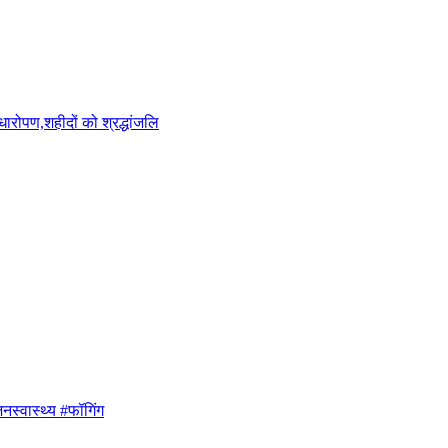
ारोपण,शहीदों को श्रद्धांजलि
नस्वास्थ्य #फॉगिंग