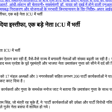
ता और जबलपुर-कोलकाता के बीच शुरू होंगी सीधी उड़ानें भोपाल से रीवा की पहली 
लर्ट, आंधी-तूफान की चेतावनी
•
मुख्यमंत्री डॉ. यादव को दुबई में होने वाली एनुअल इ
द्ध निराकरण और योजनाओं के प्रभावी क्रियान्वयन के दिए निर्देश
•
अपार आईडी से 
ीफा, एक बड़े नेता ICU में भर्ती
िया इस्तीफा, एक बड़े नेता ICU में भर्ती
म का ऐलान कर रही हैं, वैसे-वैसे राज्य में बगावती नेताओं की संख्या बढ़ती जा रही ह
्य प्रदेश के पूर्व गृहमंत्री और भाजपा नेता उमाशंकर गुप्ता को सीने में दर्द की
 को 17 मंडल अध्यक्षों और 3 नगरसेवकों सहित लगभग 200 पार्टी कार्यकर्ताओं ने पार
टिकट काट दिया है।
यकर्ता और गुप्ता के समर्थक मनोज जाट ने बताया कि उमाशंकर गुप्ता के साथ पार्टी द
ह, जो मंत्री रह चुके हैं, ने ‘पार्टी कार्यकर्ताओं की उपेक्षा और पार्टी विरोधी गति
ले गुर्जर नेता बसपा में शामिल हो गये।