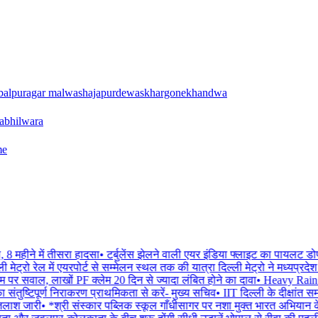
balpur
agar malwa
shajapur
dewas
khargone
khandwa
a
bhilwara
me
8 महीने में तीसरा हादसा
•
टर्बुलेंस झेलने वाली एयर इंडिया फ्लाइट का पायलट डोप 
ी मेट्रो रेल में एयरपोर्ट से सम्मेलन स्थल तक की यात्रा दिल्ली मेट्रो ने मध्यप्रद
र सवाल, लाखों PF क्लेम 20 दिन से ज्यादा लंबित होने का दावा
•
Heavy Rain Aler
संतुष्टिपूर्ण निराकरण प्राथमिकता से करें- मुख्य सचिव
•
IIT दिल्ली के दीक्षांत स
तलाश जारी
•
*श्री संस्कार पब्लिक स्कूल गाँधीसागर पर नशा मुक्त भारत अभियान के 