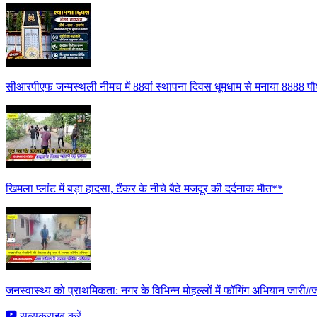
सीआरपीएफ जन्मस्थली नीमच में 88वां स्थापना दिवस धूमधाम से मनाया 8888 पौध
खिमला प्लांट में बड़ा हादसा, टैंकर के नीचे बैठे मजदूर की दर्दनाक मौत**
जनस्वास्थ्य को प्राथमिकता: नगर के विभिन्न मोहल्लों में फॉगिंग अभियान जारी#ज
सब्सक्राइब करें