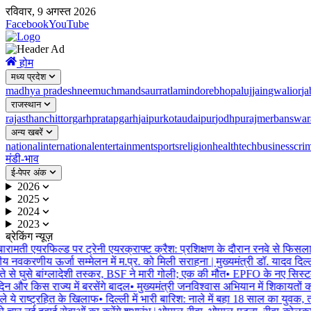
रविवार, 9 अगस्त 2026
Facebook
YouTube
होम
मध्य प्रदेश
madhya pradesh
neemuch
mandsaur
ratlam
indore
bhopal
ujjain
gwalior
ja
राजस्थान
rajasthan
chittorgarh
pratapgarh
jaipur
kota
udaipur
jodhpur
ajmer
banswar
अन्य खबरें
national
international
entertainment
sports
religion
health
tech
business
cri
मंडी-भाव
ई-पेपर अंक
2026
2025
2024
2023
ब्रेकिंग न्यूज़
बारामती एयरफिल्ड पर ट्रेनी एयरक्राफ्ट क्रैश: प्रशिक्षण के दौरान रनवे से फिसला, 
रीय नवकरणीय ऊर्जा सम्मेलन में म.प्र. को मिली सराहना | मुख्यमंत्री डॉ. यादव दिल्ल
े से घुसे बांग्लादेशी तस्कर, BSF ने मारी गोली; एक की मौत
•
EPFO के नए सिस्टम प
 और किस राज्य में बरसेंगे बादल
•
मुख्यमंत्री जनविश्वास अभियान में शिकायतों का 
े ये राष्ट्रहित के खिलाफ
•
दिल्ली में भारी बारिश: नाले में बहा 18 साल का युवक, 