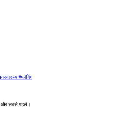
नस्वास्थ्य #फॉगिंग
ीक और सबसे पहले।