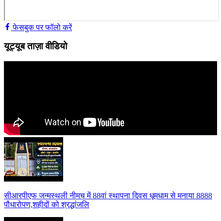
फेसबुक पर फॉलो करें
यूट्यूब ताज़ा वीडियो
सीआरपीएफ जन्मस्थली नीमच में 88वां स्थापना दिवस धूमधाम से मनाया 8888
पौधारोपण,शहीदों को श्रद्धांजलि