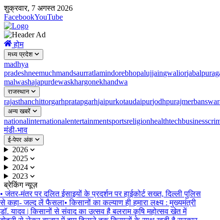
शुक्रवार, 7 अगस्त 2026
Facebook
YouTube
होम
मध्य प्रदेश
madhya
pradesh
neemuch
mandsaur
ratlam
indore
bhopal
ujjain
gwalior
jabalpur
ag
malwa
shajapur
dewas
khargone
khandwa
राजस्थान
rajasthan
chittorgarh
pratapgarh
jaipur
kota
udaipur
jodhpur
ajmer
banswar
अन्य खबरें
national
international
entertainment
sports
religion
health
tech
business
cri
मंडी-भाव
ई-पेपर अंक
2026
2025
2024
2023
ब्रेकिंग न्यूज़
•
जंतर-मंतर पर दलित ईसाइयों के प्रदर्शन पर हाईकोर्ट सख्त, दिल्ली पुलिस
से कहा- जल्द लें फैसला
•
किसानों का कल्याण ही हमारा लक्ष्य : मुख्यमंत्री
डॉ. यादव | किसानों से संवाद का उत्सव है बलराम कृषि महोत्सव खेत में