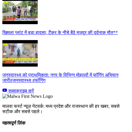
खिमला प्लांट में बड़ा हादसा, टैंकर के नीचे बैठे मजदूर की दर्दनाक मौत**
जनस्वास्थ्य को प्राथमिकता: नगर के विभिन्न मोहल्लों में फॉगिंग अभियान
जारी#जनस्वास्थ्य #फॉगिंग
सब्सक्राइब करें
मालवा फर्स्ट न्यूज़ नेटवर्क: मध्य प्रदेश और राजस्थान की हर खबर, सबसे
सटीक और सबसे पहले।
महत्वपूर्ण लिंक