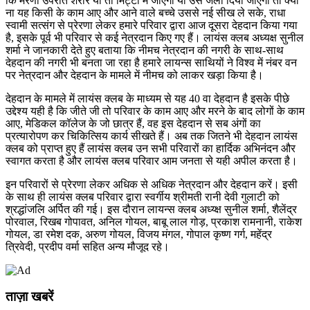
कि मरणो उपरांत शरीर या तो मिट्टी में जाएगा या उसे जला दिया जाएगा तो क्यों
ना यह किसी के काम आए और आने वाले बच्चे उससे नई सीख ले सके, राधा
स्वामी सत्संग से प्रेरणा लेकर हमारे परिवार द्वारा आज दूसरा देहदान किया गया
है, इसके पूर्व भी परिवार से कई नेत्रदान किए गए हैं। लायंस क्लब अध्यक्ष सुनील
शर्मा ने जानकारी देते हुए बताया कि नीमच नेत्रदान की नगरी के साथ-साथ
देहदान की नगरी भी बनता जा रहा है हमारे लायन्स साथियों ने विश्व में नंबर वन
पर नेत्रदान और देहदान के मामले में नीमच को लाकर खड़ा किया है।
देहदान के मामले में लायंस क्लब के माध्यम से यह 40 वा देहदान है इसके पीछे
उद्देश्य यही है कि जीते जी तो परिवार के काम आए और मरने के बाद लोगों के काम
आए, मेडिकल कॉलेज के जो छात्र हैं, वह इस देहदान से सब अंगों का
प्रत्यारोपण कर चिकित्सिय कार्य सीखते हैं। अब तक जितने भी देहदान लायंस
क्लब को प्राप्त हुए हैं लायंस क्लब उन सभी परिवारों का हार्दिक अभिनंदन और
स्वागत करता है और लायंस क्लब परिवार आम जनता से यही अपील करता है।
इन परिवारों से प्रेरणा लेकर अधिक से अधिक नेत्रदान और देहदान करें। इसी
के साथ ही लायंस क्लब परिवार द्वारा स्वर्गीय श्रीमती रानी देवी गुलाटी को
श्रद्धांजलि अर्पित की गई। इस दौरान लायन्स क्लब अध्य्क्ष सुनील शर्मा, शैलेंद्र
पोरवाल, रिखब गोपावत, अनिल गोयल, बाबू लाल गोड़, प्रकाश रामनानी, राकेश
गोयल, डा रमेश दक, अरुण गोयल, विजय मंगल, गोपाल कृष्ण गर्ग, महेंद्र
त्रिवेदी, प्रदीप वर्मा सहित अन्य मौजूद रहे।
ताज़ा खबरें