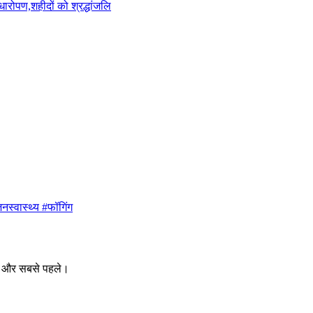
ारोपण,शहीदों को श्रद्धांजलि
नस्वास्थ्य #फॉगिंग
ीक और सबसे पहले।