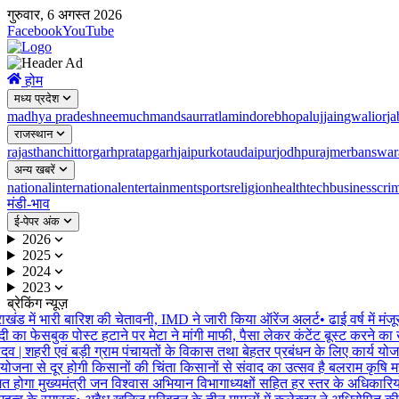
गुरुवार, 6 अगस्त 2026
Facebook
YouTube
होम
मध्य प्रदेश
madhya pradesh
neemuch
mandsaur
ratlam
indore
bhopal
ujjain
gwalior
ja
राजस्थान
rajasthan
chittorgarh
pratapgarh
jaipur
kota
udaipur
jodhpur
ajmer
banswar
अन्य खबरें
national
international
entertainment
sports
religion
health
tech
business
cri
मंडी-भाव
ई-पेपर अंक
2026
2025
2024
2023
ब्रेकिंग न्यूज़
ंड में भारी बारिश की चेतावनी, IMD ने जारी किया ऑरेंज अलर्ट
•
ढाई वर्ष में मंजू
 का फेसबुक पोस्ट हटाने पर मेटा ने मांगी माफी, पैसा लेकर कंटेंट बूस्ट करने का ख
 | शहरी एवं बड़ी ग्राम पंचायतों के विकास तथा बेहतर प्रबंधन के लिए कार्य योजना ब
ोजना से दूर होगी किसानों की चिंता किसानों से संवाद का उत्सव है बलराम कृषि महो
गा मुख्यमंत्री जन विश्वास अभियान विभागाध्यक्षों सहित हर स्तर के अधिकारियों क