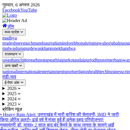
गुरुवार, 6 अगस्त 2026
Facebook
YouTube
होम
मध्य प्रदेश
madhya
pradesh
neemuch
mandsaur
ratlam
indore
bhopal
ujjain
gwalior
jabalpur
ag
malwa
shajapur
dewas
khargone
khandwa
राजस्थान
rajasthan
chittorgarh
pratapgarh
jaipur
kota
udaipur
jodhpur
ajmer
banswar
अन्य खबरें
national
international
entertainment
sports
religion
health
tech
business
cri
मंडी-भाव
ई-पेपर अंक
2026
2025
2024
2023
ब्रेकिंग न्यूज़
•
Heavy Rain Alert: उत्तराखंड में भारी बारिश की चेतावनी, IMD ने जारी
किया ऑरेंज अलर्ट
•
ढाई वर्ष में मंजूर हुई हैं अनेक वृहद परियोजनाएं:
मुख्यमंत्री डॉ. यादव
•
2 साल बाद बंद कैमरे के साथ जनता के सामने आईं