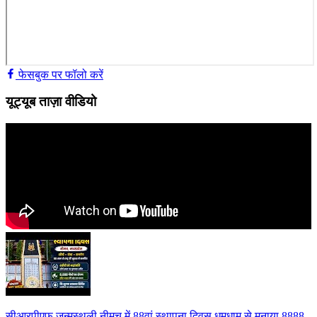
फेसबुक पर फॉलो करें
यूट्यूब ताज़ा वीडियो
सीआरपीएफ जन्मस्थली नीमच में 88वां स्थापना दिवस धूमधाम से मनाया 8888