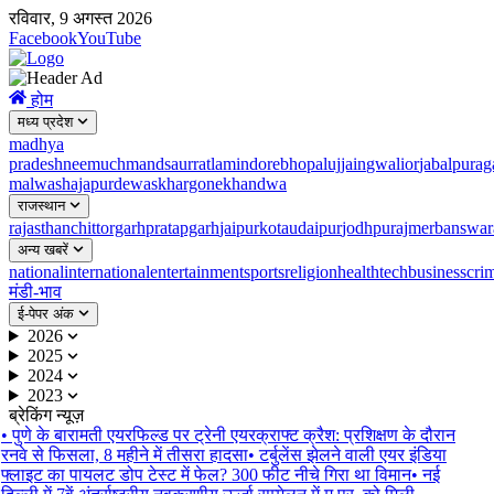
रविवार, 9 अगस्त 2026
Facebook
YouTube
होम
मध्य प्रदेश
madhya
pradesh
neemuch
mandsaur
ratlam
indore
bhopal
ujjain
gwalior
jabalpur
ag
malwa
shajapur
dewas
khargone
khandwa
राजस्थान
rajasthan
chittorgarh
pratapgarh
jaipur
kota
udaipur
jodhpur
ajmer
banswar
अन्य खबरें
national
international
entertainment
sports
religion
health
tech
business
cri
मंडी-भाव
ई-पेपर अंक
2026
2025
2024
2023
ब्रेकिंग न्यूज़
•
पुणे के बारामती एयरफिल्ड पर ट्रेनी एयरक्राफ्ट क्रैश: प्रशिक्षण के दौरान
रनवे से फिसला, 8 महीने में तीसरा हादसा
•
टर्बुलेंस झेलने वाली एयर इंडिया
फ्लाइट का पायलट डोप टेस्ट में फेल? 300 फीट नीचे गिरा था विमान
•
नई