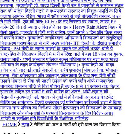
दिल्ली में 7वें अंतर्राष्ट्रीय नवकरणीय ऊर्जा सम्मेलन में म.प्र. को मिली
सराहना | मुख्यमंत्री डॉ. यादव दिल्ली मेट्रो रेल में एयरपोर्ट से सम्मेलन स्थल
तक की यात्रा दिल्ली मेट्रो ने मध्यप्रदेश सरकार का विद्युत आपूर्ति के लिये
जताया आभार
•
हेडिंग- भारत में अवैध रास्ते से घुसे बांग्लादेशी तस्कर, BSF
ने मारी गोली; एक की मौत
•
EPFO के नए सिस्टम पर सवाल, लाखों PF
क्लेम 20 दिन से ज्यादा लंबित होने का दावा
•
Heavy Rain Alert: बिहार में
येलो अलर्ट, झारखंड में होगी भारी बारिश, जानें अगले 5 दिन और किस राज्य
में बरसेंगे बादल
•
मुख्यमंत्री जनविश्वास अभियान में शिकायतों का संतुष्टिपूर्ण
निराकरण प्राथमिकता से करें- मुख्य सचिव
•
IIT दिल्ली के दीक्षांत समारोह
विवाद : PM मोदी के सामने छात्रों के झुकने पर ओवैसी भड़के, बोले ये
राष्ट्रहित के खिलाफ
•
दिल्ली में भारी बारिश: नाले में बहा 18 साल का युवक,
तलाश जारी
•
*श्री संस्कार पब्लिक स्कूल गाँधीसागर पर नशा मुक्त भारत
अभियान के तहत कार्यक्रम संपन्न* गाँधीसागर ||
•
मुख्यमंत्री डॉ. यादव
रविवार को चार नई हवाई सेवाओं का करेंगे शुभारंभ | भोपाल-रीवा, भोपाल-
पटना, रीवा-कोलकाता और जबलपुर-कोलकाता के बीच शुरू होंगी सीधी
उड़ानें भोपाल से रीवा की पहली उड़ान को करेंगे फ्लैग ऑफ मध्यप्रदेश
नागरिक विमानन नीति से वित्त पोषित हैं नए ह
•
8 से 14 अगस्त तक बिहार-
झारखंड सहित इन राज्यों में भारी बारिश का अलर्ट, आंधी-तूफान की
चेतावनी
•
मुख्यमंत्री डॉ. यादव को दुबई में होने वाली एनुअल इन्वेस्टमेंट
मीटिंग का आमंत्रण
•
डिप्टी कलेक्टर एवं परियोजना अधिकारी डूडा ने किया
मनासा नगर परिषद का निरीक्षण सीएम हेल्पलाइन की शिकायतों के समयबद्ध
निराकरण और योजनाओं के प्रभावी क्रियान्वयन के दिए निर्देश
•
अपार
आईडी से सुरक्षित होंगे विद्यार्थियों के शैक्षणिक अभिलेख
HOME
न्यूज़
रोगियों को फल व गायों को हरी घास का वितरण किया