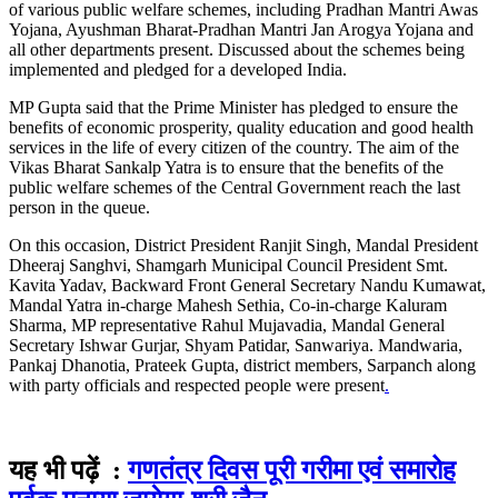
of various public welfare schemes, including Pradhan Mantri Awas
Yojana, Ayushman Bharat-Pradhan Mantri Jan Arogya Yojana and
all other departments present. Discussed about the schemes being
implemented and pledged for a developed India.
MP Gupta said that the Prime Minister has pledged to ensure the
benefits of economic prosperity, quality education and good health
services in the life of every citizen of the country. The aim of the
Vikas Bharat Sankalp Yatra is to ensure that the benefits of the
public welfare schemes of the Central Government reach the last
person in the queue.
On this occasion, District President Ranjit Singh, Mandal President
Dheeraj Sanghvi, Shamgarh Municipal Council President Smt.
Kavita Yadav, Backward Front General Secretary Nandu Kumawat,
Mandal Yatra in-charge Mahesh Sethia, Co-in-charge Kaluram
Sharma, MP representative Rahul Mujavadia, Mandal General
Secretary Ishwar Gurjar, Shyam Patidar, Sanwariya. Mandwaria,
Pankaj Dhanotia, Prateek Gupta, district members, Sarpanch along
with party officials and respected people were present
.
यह भी पढ़ें :
गणतंत्र दिवस पूरी गरीमा एवं समारोह