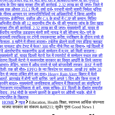
गभग 80 हजार पदों पर भर्ती करा रही हैं अधिकारी-कर्म
•
घी की गुणवत्ता
ांच के लिए खाद्य सुरक्षा टीम की कार्रवाई, 2.32 लाख का घी जप्त
•
जिले में
अब तक औसत 351.1 मि.मी. वर्षा दर्ज
•
प्रभारी मंत्री सुश्री निर्मला भूरिया
के नीमच आगमन पर जनप्रतिनिधियों एवं अधिकारियों ने किया आत्मीय
स्वागत
•
इंजीनियर, वकील और CA के हाथों में CJP की कमान: मिलिए
अभिजीत दीपके की 12 सदस्यीय टीम से
•
घी की गुणवत्ता जांच के लिए खाद्य
ुरक्षा टीम की कार्रवाई, 2.32 लाख का घी जप्त
•
मुख्यमंत्री डॉ. यादव से
ेंद्रीय नागरिक उड्डयन मंत्री श्री नायडू ने की सौजन्य भेंट
•
पुणे के
ारामती एयरफिल्ड पर ट्रेनी एयरक्राफ्ट क्रैश: प्रशिक्षण के दौरान रनवे से
फिसला, 8 महीने में तीसरा हादसा
•
टर्बुलेंस झेलने वाली एयर इंडिया फ्लाइट
का पायलट डोप टेस्ट में फेल? 300 फीट नीचे गिरा था विमान
•
नई दिल्ली में
वें अंतर्राष्ट्रीय नवकरणीय ऊर्जा सम्मेलन में म.प्र. को मिली सराहना |
ुख्यमंत्री डॉ. यादव दिल्ली मेट्रो रेल में एयरपोर्ट से सम्मेलन स्थल तक की
ात्रा दिल्ली मेट्रो ने मध्यप्रदेश सरकार का विद्युत आपूर्ति के लिये जताया
आभार
•
हेडिंग- भारत में अवैध रास्ते से घुसे बांग्लादेशी तस्कर, BSF ने मारी
गोली; एक की मौत
•
EPFO के नए सिस्टम पर सवाल, लाखों PF क्लेम 20
िन से ज्यादा लंबित होने का दावा
•
Heavy Rain Alert: बिहार में येलो
लर्ट, झारखंड में होगी भारी बारिश, जानें अगले 5 दिन और किस राज्य में
रसेंगे बादल
•
मुख्यमंत्री जनविश्वास अभियान में शिकायतों का संतुष्टिपूर्ण
निराकरण प्राथमिकता से करें- मुख्य सचिव
•
IIT दिल्ली के दीक्षांत समारोह
िवाद : PM मोदी के सामने छात्रों के झुकने पर ओवैसी भड़के, बोले ये
राष्ट्रहित के खिलाफ
HOME
न्यूज़
Education, Health शिक्षा, स्वास्थ्य आर्थिक संपन्नता
भाजपा सरकार का संकल्प &#8211; सुधीर गुप्ता Good News 1