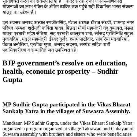
सुनिश्चित करने का संकल्प लिया है। केंद्र सरकार की जनकल्याणकारी
योजनाओं का लाभ पंक्ति के अंतिम व्यक्ति तक पहुंचे यही विकसित भारत संकल्प
यात्रा का उद्देश्य है।
इस अवसर जनपद अध्यक्ष रणजीतसिंह, मंडल अध्यक्ष धीरज संघवी, शामगढ़ नगर
परिषद अध्यक्षा श्रीमती कविता यादव, पिछड़ा मोर्चा महामंत्री नंदू कुमावत, मंडल
यात्रा प्रभारी महेश सेठिया, सह प्रभारी कालूराम शर्मा, सांसद प्रतिनिधि राहुल
मुजावदिया, मंडल महामंत्री ईश्वर गुर्जर, श्याम पाटीदार, सांवरिया मंडवारिया,
पंकज धनोतिया, प्रतीक गुप्ता, जनपद सदस्य, सरपंच सहित पार्टी
पदाधिकारीगण व सम्मानित जन उपस्थित रहे।
BJP government’s resolve on education,
health, economic prosperity – Sudhir
Gupta
MP Sudhir Gupta participated in the Vikas Bharat
Sankalp Yatra in the villages of Suwasra Assembly.
Mandsaur. MP Sudhir Gupta, under the Vikas Bharat Sankalp Yatra,
organized a program organized at village Takrawad and Chhayan of
Suwasra assembly with brothers and sisters who were beneficiaries