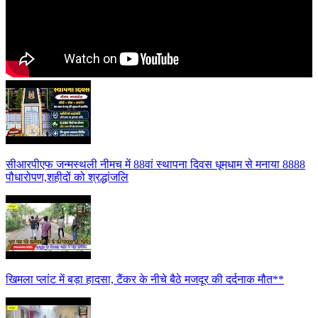
सीआरपीएफ जन्मस्थली नीमच में 88वां स्थापना दिवस धूमधाम से मनाया 8888
पौधारोपण,शहीदों को श्रद्धांजलि
खिमला प्लांट में बड़ा हादसा, टैंकर के नीचे बैठे मजदूर की दर्दनाक मौत**