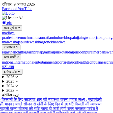
रविवार, 9 अगस्त 2026
Facebook
YouTube
होम
मध्य प्रदेश
madhya
pradesh
neemuch
mandsaur
ratlam
indore
bhopal
ujjain
gwalior
jabalpur
ag
malwa
shajapur
dewas
khargone
khandwa
राजस्थान
rajasthan
chittorgarh
pratapgarh
jaipur
kota
udaipur
jodhpur
ajmer
banswar
अन्य खबरें
national
international
entertainment
sports
religion
health
tech
business
cri
मंडी-भाव
ई-पेपर अंक
2026
2025
2024
2023
ब्रेकिंग न्यूज़
•
किसानों के लिए सहायक आय की व्यवस्था करना हमारा लक्ष्य : मुख्यमंत्री
ॉ. यादव | अगले सीजन से खेती के लिए दिन में 10 घंटे बिजली की व्यवस्था
लाड़ली बहना योजना की राशि जल्द ही जारी होगी राज्य सरकार प्रदेश में