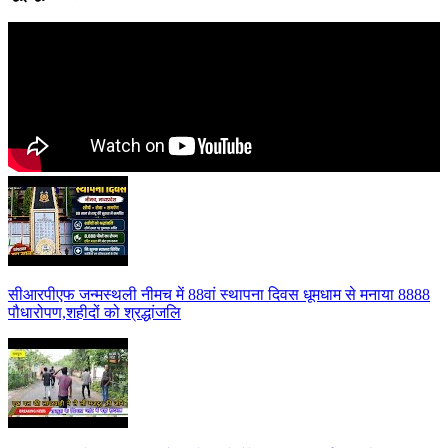
सीआरपीएफ जन्मस्थली नीमच में 88वां स्थापना दिवस धूमधाम से मनाया 8888
पौधारोपण,शहीदों को श्रद्धांजलि