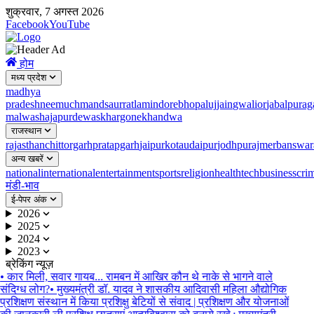
शुक्रवार, 7 अगस्त 2026
Facebook
YouTube
होम
मध्य प्रदेश
madhya
pradesh
neemuch
mandsaur
ratlam
indore
bhopal
ujjain
gwalior
jabalpur
ag
malwa
shajapur
dewas
khargone
khandwa
राजस्थान
rajasthan
chittorgarh
pratapgarh
jaipur
kota
udaipur
jodhpur
ajmer
banswar
अन्य खबरें
national
international
entertainment
sports
religion
health
tech
business
cri
मंडी-भाव
ई-पेपर अंक
2026
2025
2024
2023
ब्रेकिंग न्यूज़
•
कार मिली, सवार गायब... रामबन में आखिर कौन थे नाके से भागने वाले
संदिग्ध लोग?
•
मुख्यमंत्री डॉ. यादव ने शासकीय आदिवासी महिला औद्योगिक
प्रशिक्षण संस्थान में किया प्रशिक्षु बेटियों से संवाद | प्रशिक्षण और योजनाओं