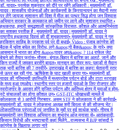
की जानकारी ली प्रशिक्षु छात्राएं आत्मविश्वास को बनाये रखे : मुख्यमंत्री
डॉ. यादव
•
प्रत्येक शुक्रवार को दौरे पर रहेंगे अधिकारी : मुख्यमंत्री डॉ.
यादव | शासकीय योजनाओं और कार्यक्रमों के क्रियान्वयन का मैदानी स्तर
पर लेंगे जायजा सुशासन की दिशा में मील का पत्थर सिद्ध होगा जन विश्वास
अभियान सरकार के कामकाज को जमीन पर लाने और सुशासन स्थापित
•
हथकरघा, हमारी समृद्धशाली सांस्कृतिक विरासत, कौशल और आत्मनिर्भरता
का सशक्त प्रतीक है : मुख्यमंत्री डॉ. यादव | मुख्यमंत्री डॉ. यादव ने
राष्ट्रीय हथकरघा दिवस की दीं शुभकामनाएं
•
मुख्यमंत्री डॉ. यादव ने गुरु
हरकिशन साहिब के प्रकाश पर्व पर दी बधाई
•
Video : पंजाब कांग्रेस की
बैठक में भूपेश बघेल का विरोध, लगे &apos;गो बैक&apos; के नारे
•
क्या
आसमान में भारत का होगा &apos;पावर अप&apos; ? 114 राफेल जेट
बेचने को तैयार फ्रांस
•
मौसम : बंगाल-बिहार में बारिश का अलर्ट, जानें और
किन राज्यों में जमकर बरसेंगे बादल
•
मानसून का रौद्र रूप: पहाड़ों से मैदान
तक भारी बारिश की 7 तस्वीरें
•
उत्तराखंड में बारिश का कहर! चेतावनी स्तर
से ऊपर बह रही गंगा, ऋषिकेश के घाट खाली कराए गए
•
मुख्यमंत्री डॉ.
यादव की गरिमामयी उपस्थिति में मध्यप्रदेश पर्यटन बोर्ड और टाटा स्ट्राइव
के मध्य हुआ एमओयू | स्थानीय स्तर पर हजारों युवाओ के लिए रोजगार और
स्वरोजगार के अवसर होंगे सृजित पर्यटन और आतिथ्य क्षेत्र में युवाओं व होम-
स्टे संचालकों का होगा कौशल उन्
•
GST-ITC धोखाधड़ी मामले में
कोलकाता से 3 आरोपी गिरफ्तार, असम STF ने कोलकाता ने की कार्रवाई
•
मुख्यमंत्री डॉ. यादव ने लोकसभा अध्यक्ष श्री बिरला से की सौजन्य भेंट |
लोकतांत्रिक परंपराओं एवं जनहित के मुद्दों पर हुई सार्थक चर्चा
•
नीमच में
मुख्यमंत्री जन विश्वास अभियान का शुभारंभ आज मनासा से
•
आतंकवादी,
किसान विरोधी और भ्रष्टाचारी कहां मिलेंगे...राज्यसभा में BJP सांसदों ने
कांग्रेस के खिलाफ लगाए नारे