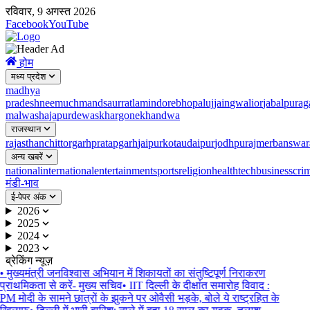
रविवार, 9 अगस्त 2026
Facebook
YouTube
होम
मध्य प्रदेश
madhya
pradesh
neemuch
mandsaur
ratlam
indore
bhopal
ujjain
gwalior
jabalpur
ag
malwa
shajapur
dewas
khargone
khandwa
राजस्थान
rajasthan
chittorgarh
pratapgarh
jaipur
kota
udaipur
jodhpur
ajmer
banswar
अन्य खबरें
national
international
entertainment
sports
religion
health
tech
business
cri
मंडी-भाव
ई-पेपर अंक
2026
2025
2024
2023
ब्रेकिंग न्यूज़
•
मुख्यमंत्री जनविश्वास अभियान में शिकायतों का संतुष्टिपूर्ण निराकरण
प्राथमिकता से करें- मुख्य सचिव
•
IIT दिल्ली के दीक्षांत समारोह विवाद :
PM मोदी के सामने छात्रों के झुकने पर ओवैसी भड़के, बोले ये राष्ट्रहित के