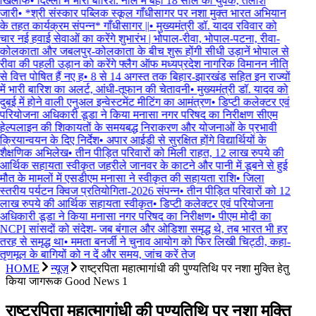
खिलाफ
•
दिल्ली में भारी बारिश: नाले में बहा 18 साल का युवक, तलाश
जारी
•
*श्री संस्कार पब्लिक स्कूल गाँधीसागर पर नशा मुक्त भारत अभियान
के तहत कार्यक्रम संपन्न* गाँधीसागर ||
•
मुख्यमंत्री डॉ. यादव रविवार को
चार नई हवाई सेवाओं का करेंगे शुभारंभ | भोपाल-रीवा, भोपाल-पटना, रीवा-
कोलकाता और जबलपुर-कोलकाता के बीच शुरू होंगी सीधी उड़ानें भोपाल से
रीवा की पहली उड़ान को करेंगे फ्लैग ऑफ मध्यप्रदेश नागरिक विमानन नीति
से वित्त पोषित हैं नए ह
•
8 से 14 अगस्त तक बिहार-झारखंड सहित इन राज्यों
में भारी बारिश का अलर्ट, आंधी-तूफान की चेतावनी
•
मुख्यमंत्री डॉ. यादव को
दुबई में होने वाली एनुअल इन्वेस्टमेंट मीटिंग का आमंत्रण
•
डिप्टी कलेक्टर एवं
परियोजना अधिकारी डूडा ने किया मनासा नगर परिषद का निरीक्षण सीएम
हेल्पलाइन की शिकायतों के समयबद्ध निराकरण और योजनाओं के प्रभावी
क्रियान्वयन के दिए निर्देश
•
अपार आईडी से सुरक्षित होंगे विद्यार्थियों के
शैक्षणिक अभिलेख
•
तीन पीड़ित परिवारों को मिली राहत, 12 लाख रुपये की
आर्थिक सहायता स्वीकृत जहरीले जानवर के काटने और पानी में डूबने से हुई
मौत के मामलों में एसडीएम मनासा ने स्वीकृत की सहायता राशि
•
जिला
स्तरीय पर्यटन क्विज प्रतियोगिता-2026 संपन्न
•
तीन पीड़ित परिवारों को 12
लाख रुपये की आर्थिक सहायता स्वीकृत
•
डिप्टी कलेक्टर एवं परियोजना
अधिकारी डूडा ने किया मनासा नगर परिषद का निरीक्षण
•
पीएम मोदी का
NCPI सांसदों को संदेश- जब बंगाल और ओडिशा समृद्ध थे, तब भारत भी हर
तरह से समृद्ध था
•
ममता बनर्जी ने चुनाव आयोग को फिर लिखी चिट्ठी, कहा-
तृणमूल के बागियों को न दें और समय, जांच करें तेज
HOME
न्यूज़
राष्‍ट्रपिता महात्‍मागांधी की पुण्‍यतिथि पर नशा मुक्ति हेतु
किया जागरूक Good News 1
राष्‍ट्रपिता महात्‍मागांधी की पुण्‍यतिथि पर नशा मुक्ति