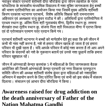
नवांकुर सेक्‍टर प्रभारी श्रीमती दीपा चौ‍रडिया द्वारा जीरन तहसील के ग्राम
फोफलिया के शासकीय माध्‍यमिक विद्यालय में नशा मुक्ति जागरूकता हेतु बच्‍चों
की भाषण प्रतियोगिता का आयोजन किया गया जिसमें मुख्‍य अतिथि श्रीमती
किरण प्रकाश भटनागर प्राचार्य, विशेष अतिथि शिक्षक श्री रामनारायण
अहिरवार एवं अध्‍यक्षता राजु कुंवर राठौड ने की। अतिथियों द्वारा प्रतियोगिता में
प्रथम स्‍थान कु. अंतिम पिता श्री गुलाबचंद मीणा, द्वितीय स्‍थान कु. तम्‍मना
शेरखांत तथा तृतीय स्‍थान कु. संजना पिता श्री पिरूलाल मीणा ने प्राप्‍त किया
एवं दो प्रोत्‍साहन प्रमाण पत्र प्रदान किये गय।
प्राचार्य श्रीमती भटनागर ने बच्‍चों को मार्गदर्शन देते हुए कहा कि हमें जीवन में
कभी भी नशा नहीं करना है, नशे से हमारा जीवन खराब हो जाता है एवं हमारा
परिवार भी दुखी रहता है। यदि आपके परिवार में कोई नशा करता है तो आप अपने
परिवार के सदस्‍यों को नशे के नुकसान बतायें एवं उनसे नशा छुडायें ताकि हमारा
परिवार खुशहाल रहें।
जीरन में आंगनवाडी केन्‍द्र क्रमांक 5 में महिलाओं के लिए जागरूकता बैठक
आयोजित की जिसमें आंगनवाडी केन्‍द्र प्रभारी एवं नगर विकास प्रस्‍फुटन
समिति जीरन की अध्‍यक्ष श्रीमती संतोष कुंवर द्वारा महिलाओं को नशामुक्ति
अभियान में सहयोग करने के लिए प्रेरित किया एवं सभी को इस संबंध में संकल्‍प
दिलाया। संचालन एवं आभार दीपा चौरडिया ने किया।
Awareness raised for drug addiction on
the death anniversary of Father of the
Nation Mahatma Gandhi