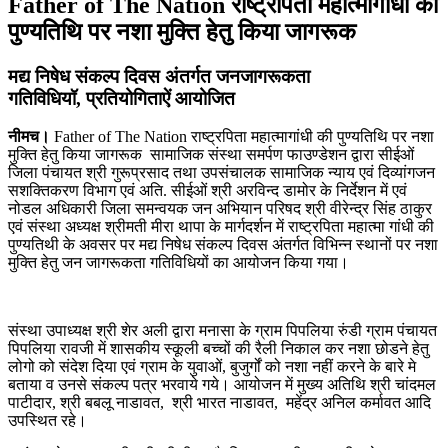
Father of The Nation राष्‍ट्रपिता महात्‍मागांधी की
पुण्‍यतिथि पर नशा मुक्ति हेतु किया जागरूक
मद्य निषेध संकल्‍प दिवस अंतर्गत जनजागरूकता
गतिविधियॉ
,
प्रतियोगिताऐं
आयोजित
नीमच।
Father of The Nation राष्‍ट्रपिता महात्‍मागांधी की पुण्‍यतिथि पर नशा
मुक्ति हेतु किया जागरूक सामाजिक संस्‍था समर्पण फाउण्‍डेशन द्वारा सीईओं
जिला पंचायत श्री गुरूप्रसाद तथा उपसंचालक सामाजिक न्‍याय एवं दिव्‍यांगजन
सशक्तिकरण विभाग एवं अति. सीईओं श्री अ‍रविन्‍द डामोर के निर्देशन में एवं
नोडल अधिकारी जिला समन्‍वयक जन अभियान परिषद श्री वीरेन्‍द्र सिंह ठाकुर
एवं संस्‍था अध्‍यक्ष श्रीमती मीरा थापा के मार्गदर्शन में राष्‍ट्रपिता महात्‍मा गांधी की
पुण्‍यतिथी के अवसर पर मद्य निषेध संकल्‍प दिवस अंतर्गत विभिन्‍न स्‍थानों पर नशा
मुक्ति हेतु जन जागरूकता गतिविधियों का आयोजन किया गया।
संस्‍था उपाध्‍यक्ष श्री शेर अली द्वारा मनासा के ग्राम पिपलिया रुंडी ग्राम पंचायत
पिपलिया रावजी में शासकीय स्‍कूली बच्‍चों की रैली निकाल कर नशा छोडने हेतु
लोगो को संदेश दिया एवं ग्राम के युवाओं, बुजुर्गों को नशा नहीं करने के बारे मे
बताया व उनसे संकल्‍प पत्र भरवाये गये। आयोजन में मुख्य अतिथि श्री चांदमल
पाटीदार, श्री बबलू नाडावत, श्री भारत नाडावत, महेंद्र अनिल कर्मावत आदि
उपस्थित रहे।