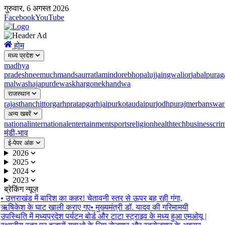
गुरुवार, 6 अगस्त 2026
Facebook
YouTube
होम
मध्य प्रदेश
madhya
pradesh
neemuch
mandsaur
ratlam
indore
bhopal
ujjain
gwalior
jabalpur
ag
malwa
shajapur
dewas
khargone
khandwa
राजस्थान
rajasthan
chittorgarh
pratapgarh
jaipur
kota
udaipur
jodhpur
ajmer
banswar
अन्य खबरें
national
international
entertainment
sports
religion
health
tech
business
cri
मंडी-भाव
ई-पेपर अंक
2026
2025
2024
2023
ब्रेकिंग न्यूज़
•
उत्तराखंड में बारिश का कहर! चेतावनी स्तर से ऊपर बह रही गंगा,
ऋषिकेश के घाट खाली कराए गए
•
मुख्यमंत्री डॉ. यादव की गरिमामयी
उपस्थिति में मध्यप्रदेश पर्यटन बोर्ड और टाटा स्ट्राइव के मध्य हुआ एमओयू |