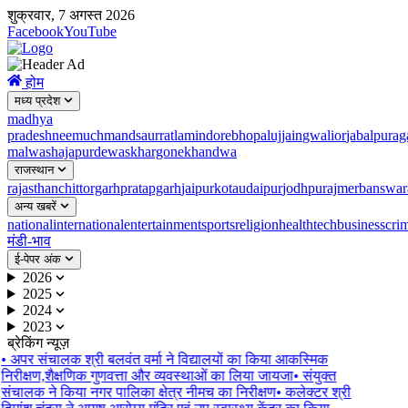
शुक्रवार, 7 अगस्त 2026
Facebook
YouTube
होम
मध्य प्रदेश
madhya
pradesh
neemuch
mandsaur
ratlam
indore
bhopal
ujjain
gwalior
jabalpur
ag
malwa
shajapur
dewas
khargone
khandwa
राजस्थान
rajasthan
chittorgarh
pratapgarh
jaipur
kota
udaipur
jodhpur
ajmer
banswar
अन्य खबरें
national
international
entertainment
sports
religion
health
tech
business
cri
मंडी-भाव
ई-पेपर अंक
2026
2025
2024
2023
ब्रेकिंग न्यूज़
•
अपर संचालक श्री बलवंत वर्मा ने विद्यालयों का किया आकस्मिक
निरीक्षण,शैक्षणिक गुणवत्ता और व्यवस्थाओं का लिया जायजा
•
संयुक्त
संचालक ने किया नगर पालिका क्षेत्र नीमच का निरीक्षण
•
कलेक्टर श्री