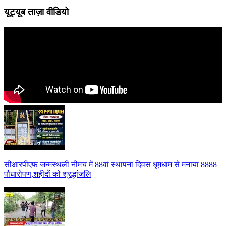
यूट्यूब ताज़ा वीडियो
सीआरपीएफ जन्मस्थली नीमच में 88वां स्थापना दिवस धूमधाम से मनाया 8888
पौधारोपण,शहीदों को श्रद्धांजलि