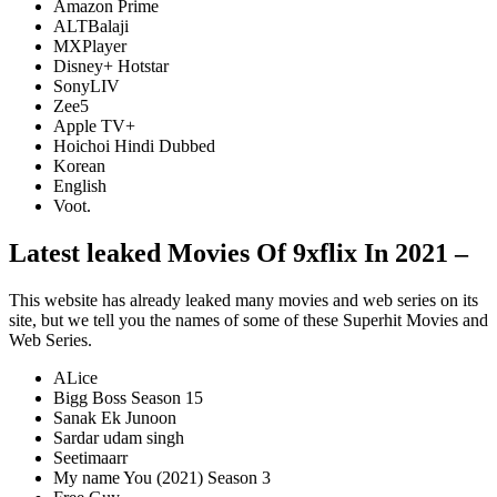
Amazon Prime
ALTBalaji
MXPlayer
Disney+ Hotstar
SonyLIV
Zee5
Apple TV+
Hoichoi Hindi Dubbed
Korean
English
Voot.
Latest leaked Movies Of 9xflix In 2021 –
This website has already leaked many movies and web series on its
site, but we tell you the names of some of these Superhit Movies and
Web Series.
ALice
Bigg Boss Season 15
Sanak Ek Junoon
Sardar udam singh
Seetimaarr
My name You (2021) Season 3