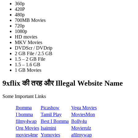
360p
420P
480p
700MB Movies
720p
1080p
HD movies
MKV Movies
DVDScr / DVDrip
2 GB File / 2.5 GB
1.5 – 2 GB File
1.5 – 1.6 GB
1 GB Movies
9xflix की तरह और
Illegal Website Name
Some Important Links
Ibomma
Picashow
Vega Movies
I bomma
Tamil Play
MoviesMon
filmy4wap
Best I Bomma
Bolly4u
Org Movies
Isaimini
Movierulz
movies4me
Yomovies
afilmywap