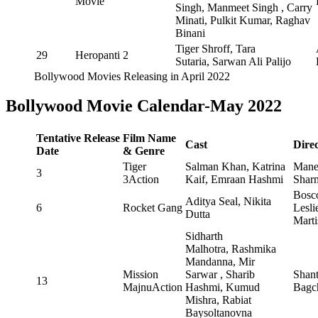
Movie
Singh, Manmeet Singh , Carry
Minati, Pulkit Kumar, Raghav
Binani
Tiger Shroff, Tara
29
Heropanti 2
Sutaria, Sarwan Ali Palijo
Bollywood Movies Releasing in April 2022
Bollywood Movie Calendar-May 2022
Tentative
Release
Film Name
Cast
Dire
Date
& Genre
Tiger
Salman Khan, Katrina
Mane
3
3Action
Kaif, Emraan Hashmi
Shar
Bosc
Aditya Seal, Nikita
6
Rocket Gang
Lesli
Dutta
Marti
Sidharth
Malhotra, Rashmika
Mandanna, Mir
Mission
Sarwar , Sharib
Shan
13
MajnuAction
Hashmi, Kumud
Bagc
Mishra, Rabiat
Baysoltanovna