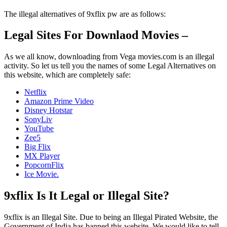
The illegal alternatives of 9xflix pw are as follows:
Legal Sites For Downlaod Movies –
As we all know, downloading from Vega movies.com is an illegal
activity. So let us tell you the names of some Legal Alternatives on
this website, which are completely safe:
Netflix
Amazon Prime Video
Disney Hotstar
SonyLiv
YouTube
Zee5
Big Flix
MX Player
PopcornFlix
Ice Movie.
9xflix Is It Legal or Illegal Site?
9xflix is an Illegal Site. Due to being an Illegal Pirated Website, the
Government of India has banned this website. We would like to tell