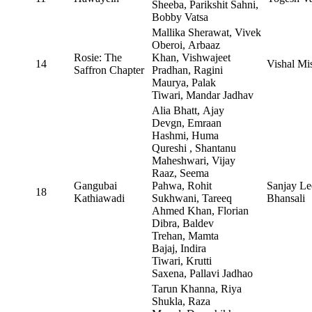
Sheeba, Parikshit Sahni,
Bobby Vatsa
Mallika Sherawat, Vivek
Oberoi, Arbaaz
Rosie: The
Khan, Vishwajeet
14
Vishal Mi
Saffron Chapter
Pradhan, Ragini
Maurya, Palak
Tiwari, Mandar Jadhav
Alia Bhatt, Ajay
Devgn, Emraan
Hashmi, Huma
Qureshi , Shantanu
Maheshwari, Vijay
Raaz, Seema
Gangubai
Pahwa, Rohit
Sanjay Le
18
Kathiawadi
Sukhwani, Tareeq
Bhansali
Ahmed Khan, Florian
Dibra, Baldev
Trehan, Mamta
Bajaj, Indira
Tiwari, Krutti
Saxena, Pallavi Jadhao
Tarun Khanna, Riya
Shukla, Raza