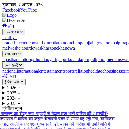
शुक्रवार, 7 अगस्त 2026
Facebook
YouTube
होम
मध्य प्रदेश
madhya
pradesh
neemuch
mandsaur
ratlam
indore
bhopal
ujjain
gwalior
jabalpur
ag
malwa
shajapur
dewas
khargone
khandwa
राजस्थान
rajasthan
chittorgarh
pratapgarh
jaipur
kota
udaipur
jodhpur
ajmer
banswar
अन्य खबरें
national
international
entertainment
sports
religion
health
tech
business
cri
मंडी-भाव
ई-पेपर अंक
2026
2025
2024
2023
ब्रेकिंग न्यूज़
मानसून का रौद्र रूप: पहाड़ों से मैदान तक भारी बारिश की 7 तस्वीरें
•
्तराखंड में बारिश का कहर! चेतावनी स्तर से ऊपर बह रही गंगा, ऋषिकेश
े घाट खाली कराए गए
•
मुख्यमंत्री डॉ. यादव की गरिमामयी उपस्थिति में