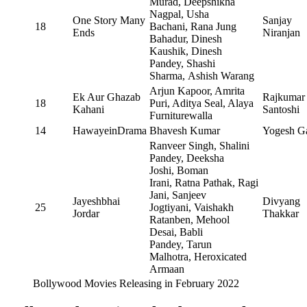
Murad, Deepshikha
Nagpal, Usha
One Story Many
Sanjay
18
Bachani, Rana Jung
Ends
Niranjan
Bahadur, Dinesh
Kaushik, Dinesh
Pandey, Shashi
Sharma, Ashish Warang
Arjun Kapoor, Amrita
Ek Aur Ghazab
Rajkumar
18
Puri, Aditya Seal, Alaya
Kahani
Santoshi
Furniturewalla
14
HawayeinDrama
Bhavesh Kumar
Yogesh Ga
Ranveer Singh, Shalini
Pandey, Deeksha
Joshi, Boman
Irani, Ratna Pathak, Ragi
Jani, Sanjeev
Jayeshbhai
Divyang
25
Jogtiyani, Vaishakh
Jordar
Thakkar
Ratanben, Mehool
Desai, Babli
Pandey, Tarun
Malhotra, Heroxicated
Armaan
Bollywood Movies Releasing in February 2022