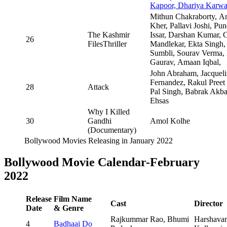
Kapoor, Dhariya Karw
Mithun Chakraborty, 
Kher, Pallavi Joshi, Pun
The Kashmir
Issar, Darshan Kumar,
26
FilesThriller
Mandlekar, Ekta Singh,
Sumbli, Sourav Verma
Gaurav, Amaan Iqbal,
John Abraham, Jacquel
Fernandez, Rakul Preet
28
Attack
Pal Singh, Babrak Akba
Ehsas
Why I Killed
30
Gandhi
Amol Kolhe
(Documentary)
Bollywood Movies Releasing in January 2022
Bollywood Movie Calendar-February
2022
Release
Film Name
Cast
Director
Date
& Genre
Rajkummar Rao, Bhumi
Harshava
4
Badhaai Do