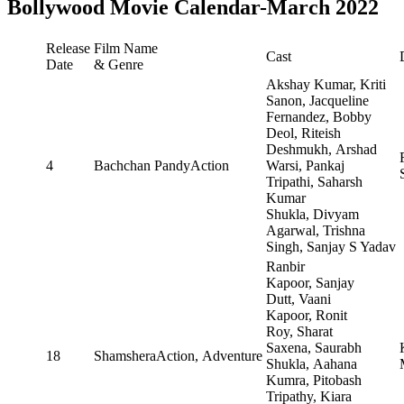
Bollywood Movie Calendar-March 2022
Release
Film Name
Cast
Date
& Genre
Akshay Kumar, Kriti
Sanon, Jacqueline
Fernandez, Bobby
Deol, Riteish
Deshmukh, Arshad
4
Bachchan PandyAction
Warsi, Pankaj
Tripathi, Saharsh
Kumar
Shukla, Divyam
Agarwal, Trishna
Singh, Sanjay S Yadav
Ranbir
Kapoor, Sanjay
Dutt, Vaani
Kapoor, Ronit
Roy, Sharat
Saxena, Saurabh
18
ShamsheraAction, Adventure
Shukla, Aahana
Kumra, Pitobash
Tripathy, Kiara