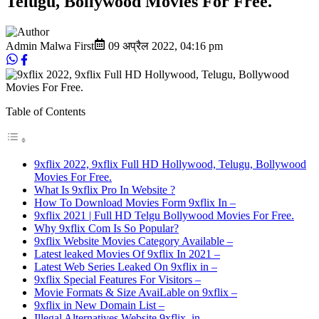
Telugu, Bollywood Movies For Free.
Admin Malwa First
09 अप्रैल 2022
,
04:16 pm
Table of Contents
9xflix 2022, 9xflix Full HD Hollywood, Telugu, Bollywood
Movies For Free.
What Is 9xflix Pro In Website ?
How To Download Movies Form 9xflix In –
9xflix 2021 | Full HD Telgu Bollywood Movies For Free.
Why 9xflix Com Is So Popular?
9xflix Website Movies Category Available –
Latest leaked Movies Of 9xflix In 2021 –
Latest Web Series Leaked On 9xflix in –
9xflix Special Features For Visitors –
Movie Formats & Size AvaiLable on 9xflix –
9xflix in New Domain List –
Illegal Alternatives Website 9xflix .in –