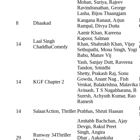
Mohan, Suriya, Rajeev
Ravindranathan, George
Lasha, Bijou Thaangjam
Kangana Ranaut, Arjun
8
Dhaakad
Rampal, Divya Dutta
Aamir Khan, Kareena
Kapoor, Salman
Laal Singh
14
Khan, Shahrukh Khan, Vijay
ChaddhaComedy
Sethupathi, Mona Singh, Yogi
Babu, Manav Vij
Yash, Sanjay Dutt, Raveena
Tandon, Srinidhi
Shetty, Prakash Raj, Sonu
Gowda, Anant Nag , Fish
14
KGF Chapter 2
Venkat, Balakrishna, Malavika
Avinash, T S Nagabharana, B
Suresh, Achyuth Kumar, Rao
Ramesh
14
SalaarAction, Thriller
Prabhas, Shruti Haasan
Amitabh Bachchan, Ajay
Devgn, Rakul Preet
Singh, Angira
Runway 34Thriller
29
Dhar , Aakanksha