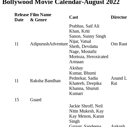
Bollywood Movie Calendar-August 2022
Release
Film Name
Cast
Director
Date
& Genre
Prabhas, Saif Ali
Khan, Kriti
Sanon, Sunny Singh
Nijar, Vatsal
11
AdipurushAdventure
Om Rau
Sheth, Devdatta
Nage, Mostafiz
Mortoza, Heroxicated
Armaan
Akshay
Kumar, Bhumi
Pednekar, Sadia
Anand L
11
Raksha Bandhan
Khateeb, Deepika
Rai
Khanna, Shuruti
Kumari
15
Guard
Jackie Shroff, Neil
Nitin Mukesh, Kay
Kay Menon, Karan
Singh
Grover, Sandeepa
Ankush