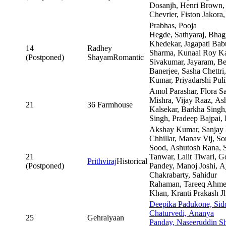
Dosanjh, Henri Brown,
Chevrier, Fiston Jakora
Prabhas, Pooja
Hegde, Sathyaraj, Bhag
Khedekar, Jagapati Bab
14
Radhey
Sharma, Kunaal Roy Ka
(Postponed)
ShayamRomantic
Sivakumar, Jayaram, B
Banerjee, Sasha Chettri
Kumar, Priyadarshi Pul
Amol Parashar, Flora Sa
Mishra, Vijay Raaz, As
21
36 Farmhouse
Kalsekar, Barkha Singh
Singh, Pradeep Bajpai
Akshay Kumar, Sanjay 
Chhillar, Manav Vij, S
Sood, Ashutosh Rana, 
21
Tanwar, Lalit Tiwari, G
Prithviraj
Historical
(Postponed)
Pandey, Manoj Joshi, A
Chakrabarty, Sahidur
Rahaman, Tareeq Ahm
Khan, Kranti Prakash J
Deepika Padukone, Sid
Chaturvedi, Ananya
25
Gehraiyaan
Panday, Naseeruddin Sh