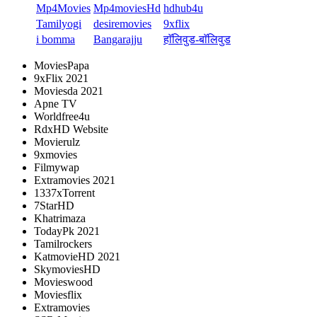
Mp4Movies
Mp4moviesHd
hdhub4u
Tamilyogi
desiremovies
9xflix
i bomma
Bangarajju
हाॅलिवुड-बाॅलिवुड
MoviesPapa
9xFlix 2021
Moviesda 2021
Apne TV
Worldfree4u
RdxHD Website
Movierulz
9xmovies
Filmywap
Extramovies 2021
1337xTorrent
7StarHD
Khatrimaza
TodayPk 2021
Tamilrockers
KatmovieHD 2021
SkymoviesHD
Movieswood
Moviesflix
Extramovies