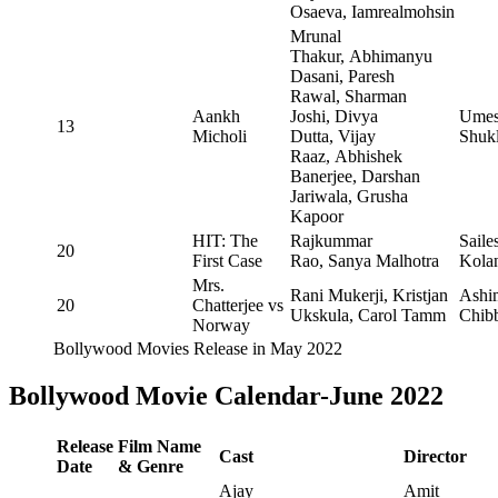
Osaeva, Iamrealmohsin
Mrunal
Thakur, Abhimanyu
Dasani, Paresh
Rawal, Sharman
Aankh
Joshi, Divya
Ume
13
Micholi
Dutta, Vijay
Shuk
Raaz, Abhishek
Banerjee, Darshan
Jariwala, Grusha
Kapoor
HIT: The
Rajkummar
Saile
20
First Case
Rao, Sanya Malhotra
Kola
Mrs.
Rani Mukerji, Kristjan
Ashi
20
Chatterjee vs
Ukskula, Carol Tamm
Chib
Norway
Bollywood Movies Release in May 2022
Bollywood Movie Calendar-June 2022
Release
Film Name
Cast
Director
Date
& Genre
Ajay
Amit