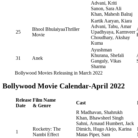
Advani, Kriti
Sanon, Sara Ali
Khan, Mahesh Balraj
Kartik Aaryan, Kiara
Advani, Tabu, Amar
Bhool BhulaiyaaThriller
25
Upadhyaya, Karmveer
Movie
Choudhary, Akshay
Kuma
Ayushman
Khurana, Shefali
31
Anek
Ganguly, Vikas
Sharma
Bollywood Movies Releasing in March 2022
Bollywood Movie Calendar-April 2022
Release
Film Name
Cast
Date
& Genre
R Madhavan, Shahrukh
Khan, Bhawsheel Singh
Sahni, Arnaud Humbert, Jack
Rocketry: The
Dimich, Hugo Alejo, Karina
1
Nambi Effect
Matas Piper, Sam