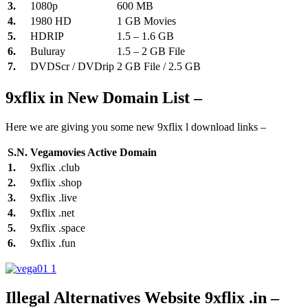
3.
1080p
600 MB
4.
1980 HD
1 GB Movies
5.
HDRIP
1.5 – 1.6 GB
6.
Buluray
1.5 – 2 GB File
7.
DVDScr / DVDrip
2 GB File / 2.5 GB
9xflix in New Domain List –
Here we are giving you some new 9xflix l download links –
S.N.
Vegamovies Active Domain
1.
9xflix .club
2.
9xflix .shop
3.
9xflix .live
4.
9xflix .net
5.
9xflix .space
6.
9xflix .fun
Illegal Alternatives Website 9xflix .in –