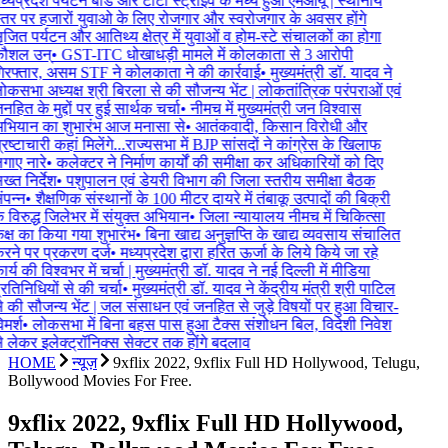
्यप्रदेश पर्यटन बोर्ड और टाटा स्ट्राइव के मध्य हुआ एमओयू | स्थानीय
तर पर हजारों युवाओ के लिए रोजगार और स्वरोजगार के अवसर होंगे
जित पर्यटन और आतिथ्य क्षेत्र में युवाओं व होम-स्टे संचालकों का होगा
ौशल उन्
•
GST-ITC धोखाधड़ी मामले में कोलकाता से 3 आरोपी
रफ्तार, असम STF ने कोलकाता ने की कार्रवाई
•
मुख्यमंत्री डॉ. यादव ने
कसभा अध्यक्ष श्री बिरला से की सौजन्य भेंट | लोकतांत्रिक परंपराओं एवं
हित के मुद्दों पर हुई सार्थक चर्चा
•
नीमच में मुख्यमंत्री जन विश्वास
भियान का शुभारंभ आज मनासा से
•
आतंकवादी, किसान विरोधी और
रष्टाचारी कहां मिलेंगे...राज्यसभा में BJP सांसदों ने कांग्रेस के खिलाफ
ाए नारे
•
कलेक्टर ने निर्माण कार्यों की समीक्षा कर अधिकारियों को दिए
्त निर्देश
•
पशुपालन एवं डेयरी विभाग की जिला स्तरीय समीक्षा बैठक
पन्न
•
शैक्षणिक संस्थानों के 100 मीटर दायरे में तंबाकू उत्पादों की बिक्री
 विरुद्ध जिलेभर में संयुक्त अभियान
•
जिला न्यायालय नीमच में चिकित्सा
्ष का किया गया शुभारंभ
•
बिना खाद्य अनुज्ञप्ति के खाद्य व्यवसाय संचालित
ने पर प्रकरण दर्ज
•
मध्यप्रदेश द्वारा हरित ऊर्जा के लिये किये जा रहे
र्य की विश्वभर में चर्चा | मुख्यमंत्री डॉ. यादव ने नई दिल्ली में मीडिया
रतिनिधियों से की चर्चा
•
मुख्यमंत्री डॉ. यादव ने केंद्रीय मंत्री श्री पाटिल
 की सौजन्य भेंट | जल संसाधन एवं जनहित से जुड़े विषयों पर हुआ विचार-
मर्श
•
लोकसभा में बिना बहस पास हुआ टैक्स संशोधन बिल, विदेशी निवेश
 लेकर इलेक्ट्रॉनिक्स सेक्टर तक होंगे बदलाव
HOME
न्यूज़
9xflix 2022, 9xflix Full HD Hollywood, Telugu,
Bollywood Movies For Free.
9xflix 2022, 9xflix Full HD Hollywood,