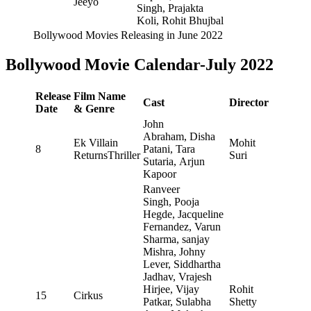
Jeeyo
Singh, Prajakta
Koli, Rohit Bhujbal
Bollywood Movies Releasing in June 2022
Bollywood Movie Calendar-July 2022
Release
Film Name
Cast
Director
Date
& Genre
John
Abraham, Disha
Ek Villain
Mohit
8
Patani, Tara
ReturnsThriller
Suri
Sutaria, Arjun
Kapoor
Ranveer
Singh, Pooja
Hegde, Jacqueline
Fernandez, Varun
Sharma, sanjay
Mishra, Johny
Lever, Siddhartha
Jadhav, Vrajesh
Hirjee, Vijay
Rohit
15
Cirkus
Patkar, Sulabha
Shetty