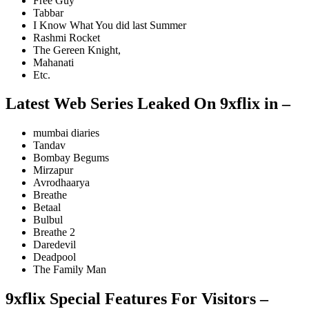
Free Guy
Tabbar
I Know What You did last Summer
Rashmi Rocket
The Gereen Knight,
Mahanati
Etc.
Latest Web Series Leaked On 9xflix in –
mumbai diaries
Tandav
Bombay Begums
Mirzapur
Avrodhaarya
Breathe
Betaal
Bulbul
Breathe 2
Daredevil
Deadpool
The Family Man
9xflix Special Features For Visitors –