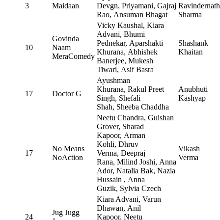
3
Maidaan
Devgn, Priyamani, Gajraj
Ravindernath
Rao, Ansuman Bhagat
Sharma
Vicky Kaushal, Kiara
Advani, Bhumi
Govinda
Pednekar, Aparshakti
Shashank
10
Naam
Khurana, Abhishek
Khaitan
MeraComedy
Banerjee, Mukesh
Tiwari, Asif Basra
Ayushman
Khurana, Rakul Preet
Anubhuti
17
Doctor G
Singh, Shefali
Kashyap
Shah, Sheeba Chaddha
Neetu Chandra, Gulshan
Grover, Sharad
Kapoor, Arman
Kohli, Dhruv
No Means
Vikash
17
Verma, Deepraj
NoAction
Verma
Rana, Milind Joshi, Anna
Ador, Natalia Bak, Nazia
Hussain , Anna
Guzik, Sylvia Czech
Kiara Advani, Varun
Dhawan, Anil
Jug Jugg
24
Kapoor, Neetu