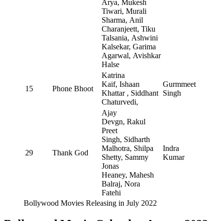
Arya, Mukesh
Tiwari, Murali
Sharma, Anil
Charanjeett, Tiku
Talsania, Ashwini
Kalsekar, Garima
Agarwal, Avishkar
Halse
Katrina
Kaif, Ishaan
Gurmmeet
15
Phone Bhoot
Khattar , Siddhant
Singh
Chaturvedi,
Ajay
Devgn, Rakul
Preet
Singh, Sidharth
Malhotra, Shilpa
Indra
29
Thank God
Shetty, Sammy
Kumar
Jonas
Heaney, Mahesh
Balraj, Nora
Fatehi
Bollywood Movies Releasing in July 2022