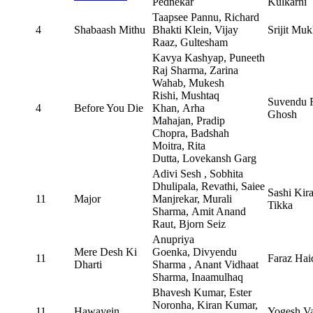
Pednekar
Kulkarni
Taapsee Pannu, Richard
4
Shabaash Mithu
Bhakti Klein, Vijay
Srijit Muk
Raaz, Gultesham
Kavya Kashyap, Puneeth
Raj Sharma, Zarina
Wahab, Mukesh
Rishi, Mushtaq
Suvendu 
4
Before You Die
Khan, Arha
Ghosh
Mahajan, Pradip
Chopra, Badshah
Moitra, Rita
Dutta, Lovekansh Garg
Adivi Sesh , Sobhita
Dhulipala, Revathi, Saiee
Sashi Kir
11
Major
Manjrekar, Murali
Tikka
Sharma, Amit Anand
Raut, Bjorn Seiz
Anupriya
Mere Desh Ki
Goenka, Divyendu
11
Faraz Hai
Dharti
Sharma , Anant Vidhaat
Sharma, Inaamulhaq
Bhavesh Kumar, Ester
Noronha, Kiran Kumar,
11
Hawayein
Yogesh Va