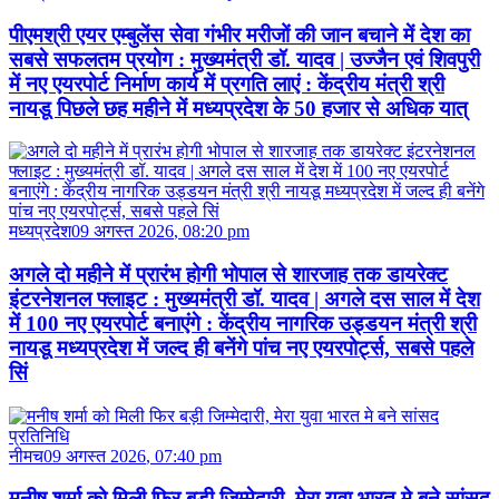
पीएमश्री एयर एम्बुलेंस सेवा गंभीर मरीजों की जान बचाने में देश का
सबसे सफलतम प्रयोग : मुख्यमंत्री डॉ. यादव | उज्जैन एवं शिवपुरी
में नए एयरपोर्ट निर्माण कार्य में प्रगति लाएं : केंद्रीय मंत्री श्री
नायडू पिछले छह महीने में मध्यप्रदेश के 50 हजार से अधिक यात्
मध्यप्रदेश
09 अगस्त 2026
,
08:20 pm
अगले दो महीने में प्रारंभ होगी भोपाल से शारजाह तक डायरेक्ट
इंटरनेशनल फ्लाइट : मुख्यमंत्री डॉ. यादव | अगले दस साल में देश
में 100 नए एयरपोर्ट बनाएंगे : केंद्रीय नागरिक उड्डयन मंत्री श्री
नायडू मध्यप्रदेश में जल्द ही बनेंगे पांच नए एयरपोर्ट्स, सबसे पहले
सिं
नीमच
09 अगस्त 2026
,
07:40 pm
मनीष शर्मा को मिली फिर बड़ी जिम्मेदारी, मेरा युवा भारत मे बने सांसद