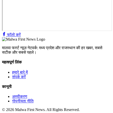
फॉलो करें
मालवा फर्स्ट न्यूज़ नेटवर्क: मध्य प्रदेश और राजस्थान की हर खबर, सबसे
सटीक और सबसे पहले।
महत्वपूर्ण लिंक
हमारे बारे में
संपर्क करें
कानूनी
अस्वीकरण
गोपनीयता नीति
© 2026 Malwa First News. All Rights Reserved.