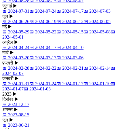
📅
2024-08-28
📅
2024-08-15
📅
2024-08-07
जुलाई
▶
📅
2024-07-31
📅
2024-07-24
📅
2024-07-17
📅
2024-07-03
जून
▶
📅
2024-06-26
📅
2024-06-19
📅
2024-06-12
📅
2024-06-05
मई
▶
📅
2024-05-29
📅
2024-05-22
📅
2024-05-15
📅
2024-05-08
📅
2024-05-01
अप्रैल
▶
📅
2024-04-24
📅
2024-04-17
📅
2024-04-10
मार्च
▶
📅
2024-03-20
📅
2024-03-13
📅
2024-03-06
फ़रवरी
▶
📅
2024-02-28
📅
2024-02-22
📅
2024-02-21
📅
2024-02-14
📅
2024-02-07
जनवरी
▶
📅
2024-01-31
📅
2024-01-24
📅
2024-01-17
📅
2024-01-10
📅
2024-01-07
📅
2024-01-03
2023
▶
दिसंबर
▶
📅
2023-12-17
अगस्त
▶
📅
2023-08-15
जून
▶
📅
2023-06-21