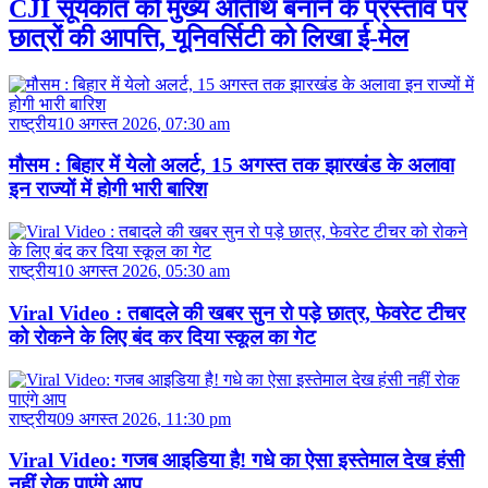
CJI सूर्यकांत को मुख्य अतिथि बनाने के प्रस्ताव पर
छात्रों की आपत्ति, यूनिवर्सिटी को लिखा ई-मेल
राष्ट्रीय
10 अगस्त 2026
,
07:30 am
मौसम : बिहार में येलो अलर्ट, 15 अगस्त तक झारखंड के अलावा
इन राज्यों में होगी भारी बारिश
राष्ट्रीय
10 अगस्त 2026
,
05:30 am
Viral Video : तबादले की खबर सुन रो पड़े छात्र, फेवरेट टीचर
को रोकने के लिए बंद कर दिया स्कूल का गेट
राष्ट्रीय
09 अगस्त 2026
,
11:30 pm
Viral Video: गजब आइडिया है! गधे का ऐसा इस्तेमाल देख हंसी
नहीं रोक पाएंगे आप