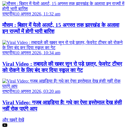
राष्ट्रीय
10 अगस्त 2026
,
11:32 am
मौसम : बिहार में येलो अलर्ट, 15 अगस्त तक झारखंड के अलावा
इन राज्यों में होगी भारी बारिश
राष्ट्रीय
10 अगस्त 2026
,
10:34 am
Viral Video : तबादले की खबर सुन रो पड़े छात्र, फेवरेट टीचर
को रोकने के लिए बंद कर दिया स्कूल का गेट
राष्ट्रीय
10 अगस्त 2026
,
03:20 am
Viral Video: गजब आइडिया है! गधे का ऐसा इस्तेमाल देख हंसी
नहीं रोक पाएंगे आप
और खबरें देखें