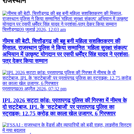
राजस्थान
चित्तौड़गढ़
09 जुलाई 2026
,
12:03 am
नीमच की बेटी, चित्तौड़गढ़ की बहू बनी महिला सशक्तिकरण की
मिसाल, राजस्थान पुलिस ने किया सम्मानित 'महिला सुरक्षा संकल्प'
अभियान में उत्कृष्ट योगदान पर एसपी धर्मेंद्र सिंह यादव ने प्रशंसा-
पत्र देकर किया सम्मान
प्रतापगढ़
09 अप्रैल 2026
,
07:32 pm
IPL 2026 सट्टा कांड: प्रतापगढ़ पुलिस की गिरफ्त में नीमच के
दो सट्टेबाज, IPL के 'सट्टेबाजों' पर प्रतापगढ़ पुलिस का
स्ट्राइक: 12.75 करोड़ का काला खेल उजागर, 6 गिरफ्तार