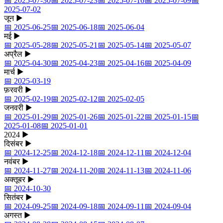
📅
2025-07-30
📅
2025-07-23
📅
2025-07-16
📅
2025-07-09
📅
2025-07-02
जून
▶
📅
2025-06-25
📅
2025-06-18
📅
2025-06-04
मई
▶
📅
2025-05-28
📅
2025-05-21
📅
2025-05-14
📅
2025-05-07
अप्रैल
▶
📅
2025-04-30
📅
2025-04-23
📅
2025-04-16
📅
2025-04-09
मार्च
▶
📅
2025-03-19
फ़रवरी
▶
📅
2025-02-19
📅
2025-02-12
📅
2025-02-05
जनवरी
▶
📅
2025-01-29
📅
2025-01-26
📅
2025-01-22
📅
2025-01-15
📅
2025-01-08
📅
2025-01-01
2024
▶
दिसंबर
▶
📅
2024-12-25
📅
2024-12-18
📅
2024-12-11
📅
2024-12-04
नवंबर
▶
📅
2024-11-27
📅
2024-11-20
📅
2024-11-13
📅
2024-11-06
अक्तूबर
▶
📅
2024-10-30
सितंबर
▶
📅
2024-09-25
📅
2024-09-18
📅
2024-09-11
📅
2024-09-04
अगस्त
▶