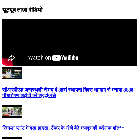
यूट्यूब ताज़ा वीडियो
सीआरपीएफ जन्मस्थली नीमच में 88वां स्थापना दिवस धूमधाम से मनाया 8888
पौधारोपण,शहीदों को श्रद्धांजलि
खिमला प्लांट में बड़ा हादसा, टैंकर के नीचे बैठे मजदूर की दर्दनाक मौत**