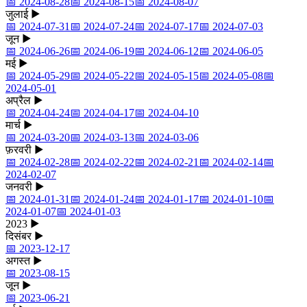
📅
2024-08-28
📅
2024-08-15
📅
2024-08-07
जुलाई
▶
📅
2024-07-31
📅
2024-07-24
📅
2024-07-17
📅
2024-07-03
जून
▶
📅
2024-06-26
📅
2024-06-19
📅
2024-06-12
📅
2024-06-05
मई
▶
📅
2024-05-29
📅
2024-05-22
📅
2024-05-15
📅
2024-05-08
📅
2024-05-01
अप्रैल
▶
📅
2024-04-24
📅
2024-04-17
📅
2024-04-10
मार्च
▶
📅
2024-03-20
📅
2024-03-13
📅
2024-03-06
फ़रवरी
▶
📅
2024-02-28
📅
2024-02-22
📅
2024-02-21
📅
2024-02-14
📅
2024-02-07
जनवरी
▶
📅
2024-01-31
📅
2024-01-24
📅
2024-01-17
📅
2024-01-10
📅
2024-01-07
📅
2024-01-03
2023
▶
दिसंबर
▶
📅
2023-12-17
अगस्त
▶
📅
2023-08-15
जून
▶
📅
2023-06-21