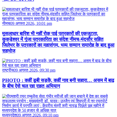
नीमच
09 अगस्त 2026
,
10:01 pm
मूसलाधार बारिश भी नहीं रोक पाई पत्रकारों की एकजुटता,
कुकड़ेश्वर में गूंजा पत्रकारिता का संदेश नीमच-मंदसौर सहित
जिलेभर के पत्रकारों का महासंगम, भव्य सम्मान समारोह के बाद हुआ
सहभोज
राष्ट्रीय
09 अगस्त 2026
,
09:30 pm
PHOTO : कहीं डूबी सड़कें, कहीं नाव बनी सहारा… असम में बाढ़
के बीच ऐसे चल रहा राहत अभियान
मध्यप्रदेश
09 अगस्त 2026
,
09:10 pm