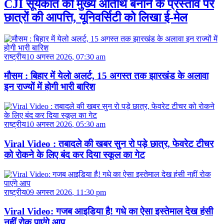
CJI सूर्यकांत को मुख्य अतिथि बनाने के प्रस्ताव पर
छात्रों की आपत्ति, यूनिवर्सिटी को लिखा ई-मेल
राष्ट्रीय
10 अगस्त 2026
,
07:30 am
मौसम : बिहार में येलो अलर्ट, 15 अगस्त तक झारखंड के अलावा
इन राज्यों में होगी भारी बारिश
राष्ट्रीय
10 अगस्त 2026
,
05:30 am
Viral Video : तबादले की खबर सुन रो पड़े छात्र, फेवरेट टीचर
को रोकने के लिए बंद कर दिया स्कूल का गेट
राष्ट्रीय
09 अगस्त 2026
,
11:30 pm
Viral Video: गजब आइडिया है! गधे का ऐसा इस्तेमाल देख हंसी
नहीं रोक पाएंगे आप