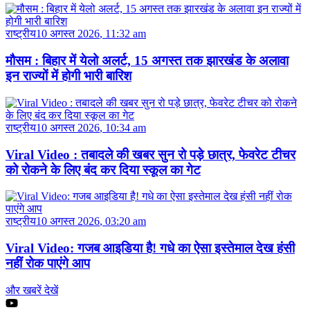
राष्ट्रीय
10 अगस्त 2026
,
11:32 am
मौसम : बिहार में येलो अलर्ट, 15 अगस्त तक झारखंड के अलावा
इन राज्यों में होगी भारी बारिश
राष्ट्रीय
10 अगस्त 2026
,
10:34 am
Viral Video : तबादले की खबर सुन रो पड़े छात्र, फेवरेट टीचर
को रोकने के लिए बंद कर दिया स्कूल का गेट
राष्ट्रीय
10 अगस्त 2026
,
03:20 am
Viral Video: गजब आइडिया है! गधे का ऐसा इस्तेमाल देख हंसी
नहीं रोक पाएंगे आप
और खबरें देखें