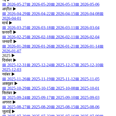
📅
2026-05-27
📅
2026-05-20
📅
2026-05-13
📅
2026-05-06
अप्रैल
▶
📅
2026-04-29
📅
2026-04-22
📅
2026-04-15
📅
2026-04-08
📅
2026-04-01
मार्च
▶
📅
2026-03-25
📅
2026-03-18
📅
2026-03-11
📅
2026-03-04
फ़रवरी
▶
📅
2026-02-25
📅
2026-02-18
📅
2026-02-11
📅
2026-02-04
जनवरी
▶
📅
2026-01-28
📅
2026-01-26
📅
2026-01-21
📅
2026-01-14
📅
2026-01-07
2025
▶
दिसंबर
▶
📅
2025-12-31
📅
2025-12-24
📅
2025-12-17
📅
2025-12-10
📅
2025-12-03
नवंबर
▶
📅
2025-11-26
📅
2025-11-19
📅
2025-11-12
📅
2025-11-05
अक्तूबर
▶
📅
2025-10-29
📅
2025-10-15
📅
2025-10-08
📅
2025-10-01
सितंबर
▶
📅
2025-09-24
📅
2025-09-17
📅
2025-09-10
📅
2025-09-03
अगस्त
▶
📅
2025-08-27
📅
2025-08-20
📅
2025-08-15
📅
2025-08-06
जुलाई
▶