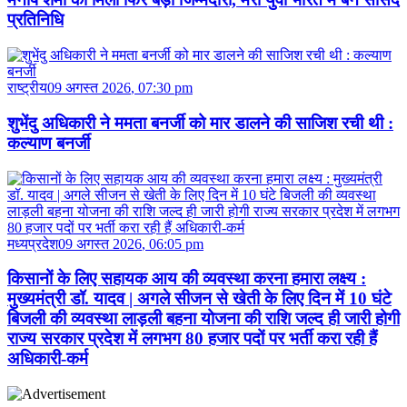
प्रतिनिधि
राष्ट्रीय
09 अगस्त 2026
,
07:30 pm
शुभेंदु अधिकारी ने ममता बनर्जी को मार डालने की साजिश रची थी :
कल्याण बनर्जी
मध्यप्रदेश
09 अगस्त 2026
,
06:05 pm
किसानों के लिए सहायक आय की व्यवस्था करना हमारा लक्ष्य :
मुख्यमंत्री डॉ. यादव | अगले सीजन से खेती के लिए दिन में 10 घंटे
बिजली की व्यवस्था लाड़ली बहना योजना की राशि जल्द ही जारी होगी
राज्य सरकार प्रदेश में लगभग 80 हजार पदों पर भर्ती करा रही हैं
अधिकारी-कर्म