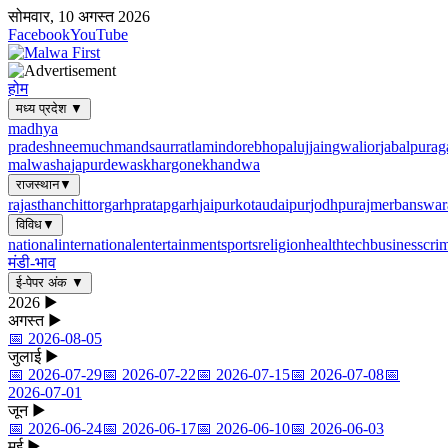
सोमवार, 10 अगस्त 2026
Facebook
YouTube
होम
मध्य प्रदेश ▼
madhya
pradesh
neemuch
mandsaur
ratlam
indore
bhopal
ujjain
gwalior
jabalpur
ag
malwa
shajapur
dewas
khargone
khandwa
राजस्थान▼
rajasthan
chittorgarh
pratapgarh
jaipur
kota
udaipur
jodhpur
ajmer
banswar
विविध▼
national
international
entertainment
sports
religion
health
tech
business
cri
मंडी-भाव
ई-पेपर अंक ▼
2026
▶
अगस्त
▶
📅
2026-08-05
जुलाई
▶
📅
2026-07-29
📅
2026-07-22
📅
2026-07-15
📅
2026-07-08
📅
2026-07-01
जून
▶
📅
2026-06-24
📅
2026-06-17
📅
2026-06-10
📅
2026-06-03
मई
▶