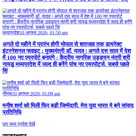
मध्यप्रदेश
10 अगस्त 2026
,
01:50 am
अगले दो महीने में प्रारंभ होगी भोपाल से शारजाह तक डायरेक्ट
इंटरनेशनल फ्लाइट : मुख्यमंत्री डॉ. यादव | अगले दस साल में देश
में 100 नए एयरपोर्ट बनाएंगे : केंद्रीय नागरिक उड्डयन मंत्री श्री
नायडू मध्यप्रदेश में जल्द ही बनेंगे पांच नए एयरपोर्ट्स, सबसे पहले
सिं
नीमच
10 अगस्त 2026
,
01:09 am
मनीष शर्मा को मिली फिर बड़ी जिम्मेदारी, मेरा युवा भारत मे बने सांसद
प्रतिनिधि
पूरा मध्य प्रदेश देखें