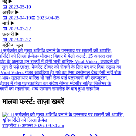
मई
▶
📅
2023-05-10
अप्रैल
▶
📅
2023-04-19
📅
2023-04-05
मार्च
▶
📅
2023-03-22
फ़रवरी
▶
📅
2023-02-27
ब्रेकिंग न्यूज़
 सूर्यकांत को मुख्य अतिथि बनाने के प्रस्ताव पर छात्रों की आपत्ति,
वर्सिटी को लिखा ई-मेल
•
मौसम : बिहार में येलो अलर्ट, 15 अगस्त तक
ड के अलावा इन राज्यों में होगी भारी बारिश
•
Viral Video : तबादले की
सुन रो पड़े छात्र, फेवरेट टीचर को रोकने के लिए बंद कर दिया स्कूल का
Viral Video: गजब आइडिया है! गधे का ऐसा इस्तेमाल देख हंसी नहीं रोक
गे आप
•
मूसलाधार बारिश भी नहीं रोक पाई पत्रकारों की एकजुटता,
़ेश्वर में गूंजा पत्रकारिता का संदेश नीमच-मंदसौर सहित जिलेभर के
कारों का महासंगम, भव्य सम्मान समारोह के बाद हुआ सहभोज
मालवा फर्स्ट: ताज़ा खबरें
राष्ट्रीय
10 अगस्त 2026
,
09:30 am