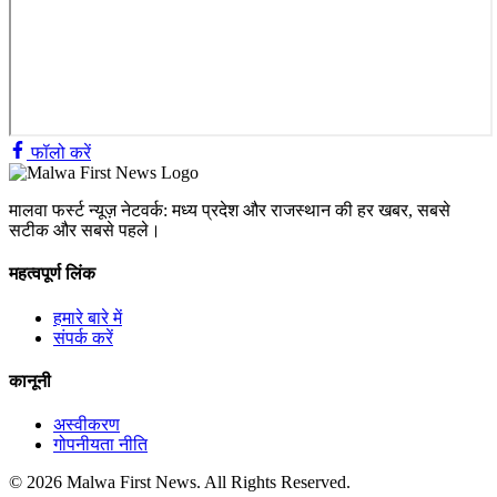
फॉलो करें
मालवा फर्स्ट न्यूज़ नेटवर्क: मध्य प्रदेश और राजस्थान की हर खबर, सबसे
सटीक और सबसे पहले।
महत्वपूर्ण लिंक
हमारे बारे में
संपर्क करें
कानूनी
अस्वीकरण
गोपनीयता नीति
© 2026 Malwa First News. All Rights Reserved.